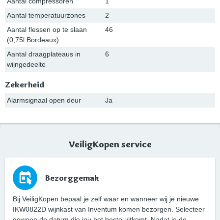
Aantal compressoren
1
Aantal temperatuurzones
2
Aantal flessen op te slaan
46
(0,75l Bordeaux)
Aantal draagplateaus in
6
wijngedeelte
Zekerheid
Alarmsignaal open deur
Ja
VeiligKopen service
Bezorggemak
Bij VeiligKopen bepaal je zelf waar en wanneer wij je nieuwe
IKW0822D wijnkast van Inventum komen bezorgen. Selecteer
gewoon de datum die jou het beste uitkomt. Nadat je de