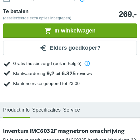
Te betalen
269,-
(geselecteerde extra opties inbegrepen)
In winkelwagen
Elders goedkoper?
Gratis thuisbezorgd (ook in België)
9,2
6.325
Klantwaardering
uit
reviews
Klantenservice geopend tot 23:00
Product info
Specificaties
Service
Inventum IMC6032F magnetron omschrijving
De Inventum combi magnetron IMC6032F heeft een inhoud van 32