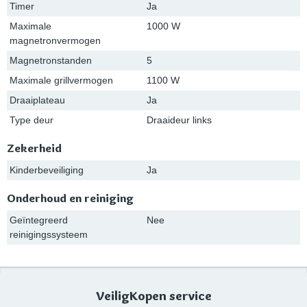
Timer
Ja
Maximale
1000 W
magnetronvermogen
Magnetronstanden
5
Maximale grillvermogen
1100 W
Draaiplateau
Ja
Type deur
Draaideur links
Zekerheid
Kinderbeveiliging
Ja
Onderhoud en reiniging
Geïntegreerd
Nee
reinigingssysteem
VeiligKopen service