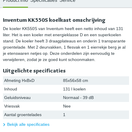
Product info
Specificaties
Service
Inventum KK550S koelkast omschrijving
De koeler KK550S van Inventum heeft een netto inhoud van 131
liter. Het is een koeler met energieklasse D en een superkoelen
stand. De koeler heeft 3 draagplateaus en onderin 1 transparante
groentelade. Met 2 deurvakken, 1 flesvak en 1 eierrekje berg je al
je etenswaren netjes op. Deze onderdelen zijn eenvoudig te
verwijderen, zodat je ze goed kunt schoonmaken.
Uitgelichte specificaties
Afmeting HxBxD
85x56x58 cm
Inhoud
131 l koelen
Geluidsniveau
Normaal - 39 dB
Vriesvak
Nee
Aantal groentelades
1
Bekijk alle specificaties