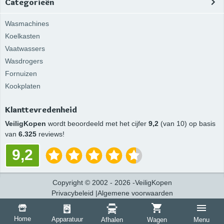
Categorieën
Wasmachines
Koelkasten
Vaatwassers
Wasdrogers
Fornuizen
Kookplaten
Klanttevredenheid
VeiligKopen
wordt beoordeeld met het cijfer
9,2
(van 10) op basis
van
6.325
reviews!
9,2
Copyright
©
2002 -
2026
-
VeiligKopen
Privacybeleid
|
Algemene voorwaarden
Home
Apparatuur
Afhalen
Wagen
Menu