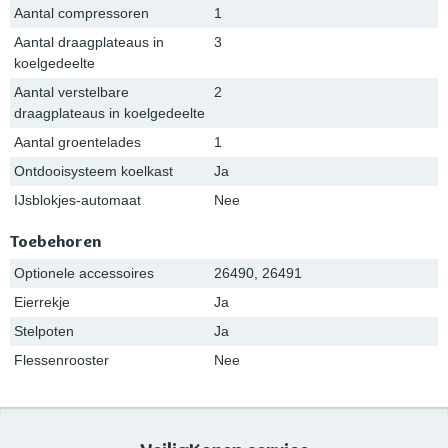
Aantal compressoren
1
Aantal draagplateaus in
3
koelgedeelte
Aantal verstelbare
2
draagplateaus in koelgedeelte
Aantal groentelades
1
Ontdooisysteem koelkast
Ja
IJsblokjes-automaat
Nee
Toebehoren
Optionele accessoires
26490, 26491
Eierrekje
Ja
Stelpoten
Ja
Flessenrooster
Nee