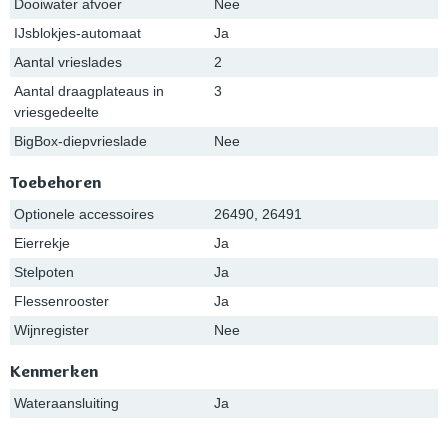
Dooiwater afvoer
Nee
IJsblokjes-automaat
Ja
Aantal vrieslades
2
Aantal draagplateaus in
3
vriesgedeelte
BigBox-diepvrieslade
Nee
Toebehoren
Optionele accessoires
26490, 26491
Eierrekje
Ja
Stelpoten
Ja
Flessenrooster
Ja
Wijnregister
Nee
Kenmerken
Wateraansluiting
Ja