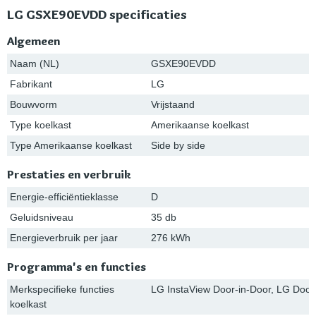
LG GSXE90EVDD specificaties
Algemeen
Naam (NL)
GSXE90EVDD
Fabrikant
LG
Bouwvorm
Vrijstaand
Type koelkast
Amerikaanse koelkast
Type Amerikaanse koelkast
Side by side
Prestaties en verbruik
Energie-efficiëntieklasse
D
Geluidsniveau
35 db
Energieverbruik per jaar
276 kWh
Programma's en functies
Merkspecifieke functies
LG InstaView Door-in-Door, LG Doo
koelkast