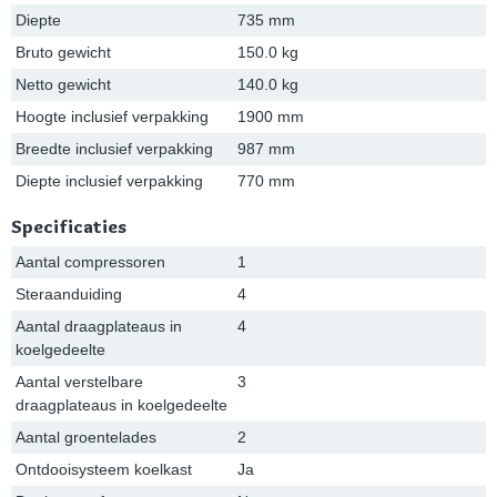
Diepte
735 mm
Bruto gewicht
150.0 kg
Netto gewicht
140.0 kg
Hoogte inclusief verpakking
1900 mm
Breedte inclusief verpakking
987 mm
Diepte inclusief verpakking
770 mm
Specificaties
Aantal compressoren
1
Steraanduiding
4
Aantal draagplateaus in
4
koelgedeelte
Aantal verstelbare
3
draagplateaus in koelgedeelte
Aantal groentelades
2
Ontdooisysteem koelkast
Ja