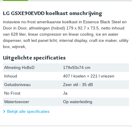
LG GSXE90EVDD koelkast omschrijving
instaview no-frost amerikaanse koelkast in Essence Black Steel en
Door in Door, afmetingen (hxbxd) 179 x 92.7 x 73.5, netto inhoud
van 628 liter, linear compressor en linear cooling, ice en water
dispenser, soft led panel licht, internal display, craft ice maker, utility
box, wijnrek,
Uitgelichte specificaties
Afmeting HxBxD
179x93x74 cm
Inhoud
407 l koelen + 221 l vriezen
Geluidsniveau
Zeer stil - 35 dB
No Frost
Ja
Watertoevoer
Op waterleiding
Bekijk alle specificaties