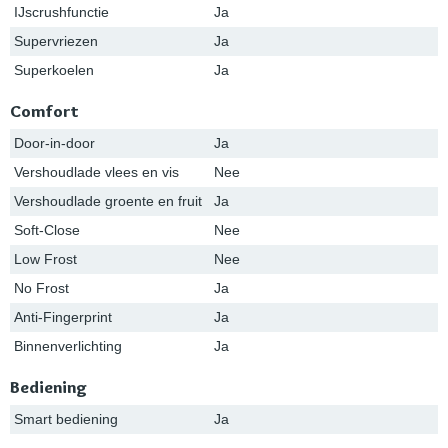
IJscrushfunctie
Ja
Supervriezen
Ja
Superkoelen
Ja
Comfort
Door-in-door
Ja
Vershoudlade vlees en vis
Nee
Vershoudlade groente en fruit
Ja
Soft-Close
Nee
Low Frost
Nee
No Frost
Ja
Anti-Fingerprint
Ja
Binnenverlichting
Ja
Bediening
Smart bediening
Ja