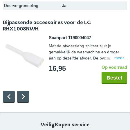
Deurvergrendeling
Ja
Bijpassende accessoires voor de LG
RHX1008NWH
Scanpart 1190004047
Met de afvoerslang splitser sluit je
gemakkelijk de wasmachine en droger
meer...
aan op dezelfde afvoer. De pvc splitser
plaats je in de afvoer.
16,95
Op voorraad
Bestel
VeiligKopen service