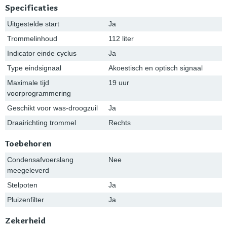
Specificaties
Uitgestelde start
Ja
Trommelinhoud
112 liter
Indicator einde cyclus
Ja
Type eindsignaal
Akoestisch en optisch signaal
Maximale tijd
19 uur
voorprogrammering
Geschikt voor was-droogzuil
Ja
Draairichting trommel
Rechts
Toebehoren
Condensafvoerslang
Nee
meegeleverd
Stelpoten
Ja
Pluizenfilter
Ja
Zekerheid