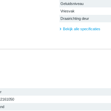
Geluidsniveau
Vriesvak
Draairichting deur
Bekijk alle specificaties
r
82161050
and