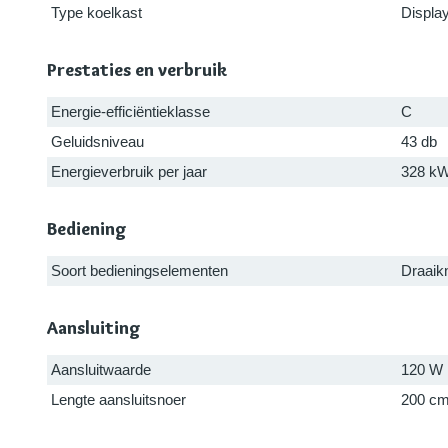
Type koelkast
Displa
Prestaties en verbruik
Energie-efficiëntieklasse
C
Geluidsniveau
43 db
Energieverbruik per jaar
328 k
Bediening
Soort bedieningselementen
Draaik
Aansluiting
Aansluitwaarde
120 W
Lengte aansluitsnoer
200 c