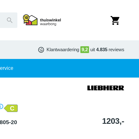
Klantwaardering
9,2
uit
4.835
reviews
ervice
C
1203,-
1805-20