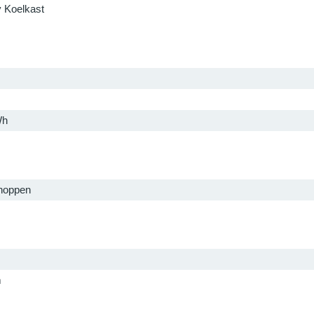
y Koelkast
Wh
noppen
m