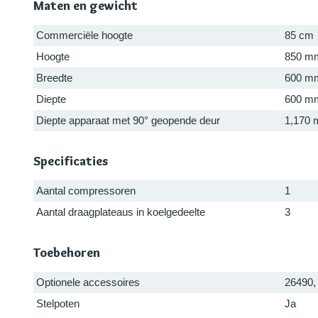
Maten en gewicht
Commerciële hoogte
85 cm
Hoogte
850 m
Breedte
600 m
Diepte
600 m
Diepte apparaat met 90° geopende deur
1,170
Specificaties
Aantal compressoren
1
Aantal draagplateaus in koelgedeelte
3
Toebehoren
Optionele accessoires
26490,
Stelpoten
Ja