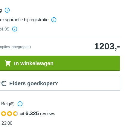
g
eksgarantie bij registratie
24,95
1203,-
 opties inbegrepen)
In winkelwagen
Elders goedkoper?
 België)
6.325
uit
reviews
t 23:00