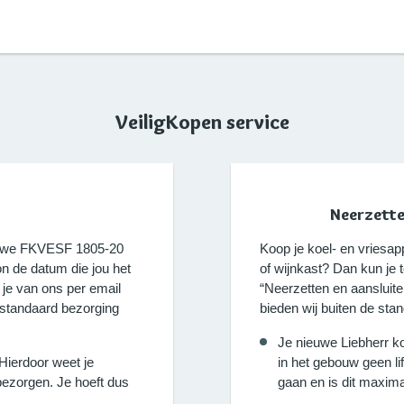
VeiligKopen service
Neerzette
nieuwe FKVESF 1805-20
Koop je koel- en vriesap
n de datum die jou het
of wijnkast? Dan kun je 
 je van ons per email
“Neerzetten en aansluit
 standaard bezorging
bieden wij buiten de sta
Je nieuwe Liebherr ko
 Hierdoor weet je
in het gebouw geen li
ezorgen. Je hoeft dus
gaan en is dit maxima