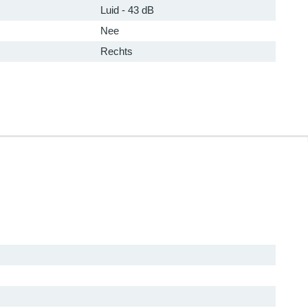
Luid - 43 dB
Nee
Rechts