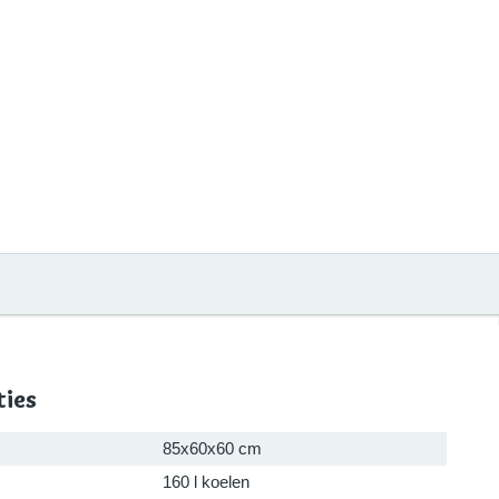
ties
85x60x60 cm
160 l koelen