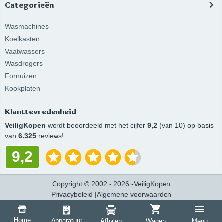
Categorieën
Wasmachines
Koelkasten
Vaatwassers
Wasdrogers
Fornuizen
Kookplaten
Klanttevredenheid
VeiligKopen
wordt beoordeeld met het cijfer
9,2
(van 10) op basis
van
6.325
reviews!
9,2
Copyright
©
2002 -
2026
-
VeiligKopen
Privacybeleid
|
Algemene voorwaarden
Home
Apparatuur
Afhalen
Wagen
Menu