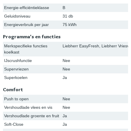
Energie-efficiëntieklasse
B
Geluidsniveau
31 db
Energieverbruik per jaar
75 kWh
Programma's en functies
Merkspecifieke functies
Liebherr EasyFresh, Liebherr Vriesva
koelkast
IJscrushfunctie
Nee
Supervriezen
Nee
Superkoelen
Ja
Comfort
Push to open
Nee
Vershoudlade vlees en vis
Nee
Vershoudlade groente en fruit
Ja
Soft-Close
Ja