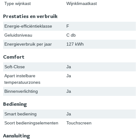
Type wijnkast
Wijnklimaatkast
Prestaties en verbruik
Energie-efficiëntieklasse
F
Geluidsniveau
C db
Energieverbruik per jaar
127 kWh
Comfort
Soft-Close
Ja
Apart instelbare
Ja
temperatuurzones
Binnenverlichting
Ja
Bediening
Smart bediening
Ja
Soort bedieningselementen
Touchscreen
Aansluiting