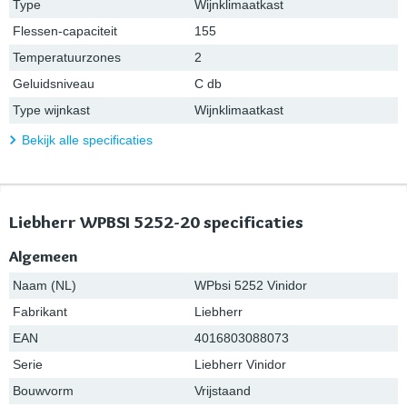
Type
Wijnklimaatkast
Flessen-capaciteit
155
Temperatuurzones
2
Geluidsniveau
C db
Type wijnkast
Wijnklimaatkast
Bekijk alle specificaties
Liebherr WPBSI 5252-20 specificaties
Algemeen
Naam (NL)
WPbsi 5252 Vinidor
Fabrikant
Liebherr
EAN
4016803088073
Serie
Liebherr Vinidor
Bouwvorm
Vrijstaand