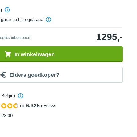
g
garantie bij registratie
1295,-
 opties inbegrepen)
In winkelwagen
Elders goedkoper?
 België)
6.325
uit
reviews
t 23:00