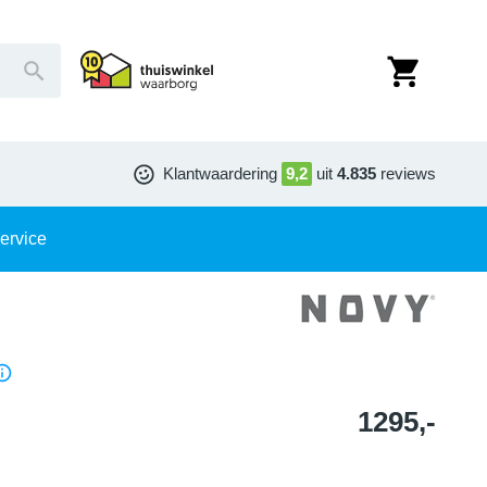
Klantwaardering
9,2
uit
4.835
reviews
ervice
1295,-