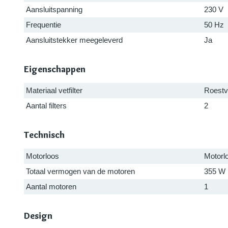
Aansluitspanning
230 V
Frequentie
50 Hz
Aansluitstekker meegeleverd
Ja
Eigenschappen
Materiaal vetfilter
Roestvr
Aantal filters
2
Technisch
Motorloos
Motorl
Totaal vermogen van de motoren
355 W
Aantal motoren
1
Design