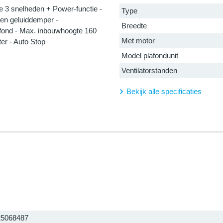
de 3 snelheden + Power-functie -
Type
 en geluiddemper -
Breedte
afond - Max. inbouwhoogte 160
Met motor
lter - Auto Stop
Model plafondunit
Ventilatorstanden
Bekijk alle specificaties
25068487