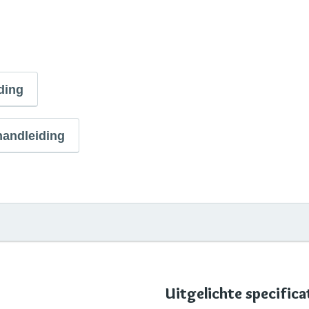
ding
ehandleiding
Uitgelichte specifica