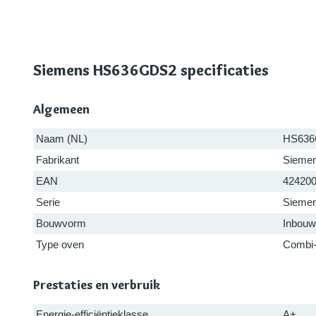
Siemens HS636GDS2 specificaties
Algemeen
Naam (NL)
HS63
Fabrikant
Sieme
EAN
42420
Serie
Siemen
Bouwvorm
Inbouw
Type oven
Combi
Prestaties en verbruik
Energie-efficiëntieklasse
A+