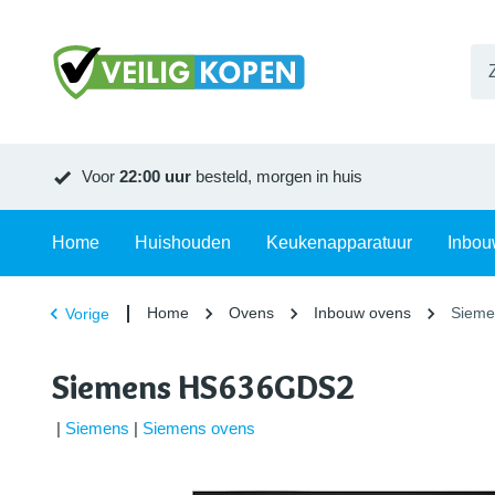
Voor
22:00 uur
besteld, morgen in huis
Home
Huishouden
Keukenapparatuur
Inbou
Home
Ovens
Inbouw ovens
Siem
Vorige
Siemens HS636GDS2
|
Siemens
|
Siemens ovens