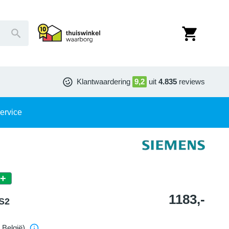
Klantwaardering
9,2
uit
4.835
reviews
ervice
+
1183,-
S2
 België)