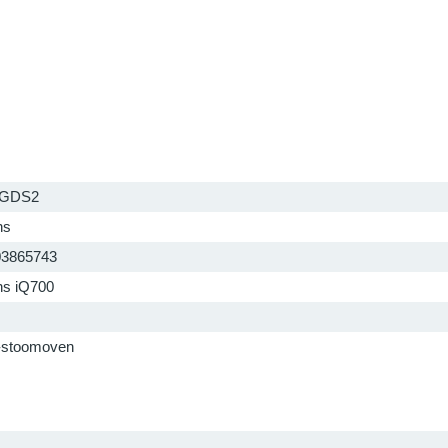
6GDS2
ns
03865743
s iQ700
-stoomoven