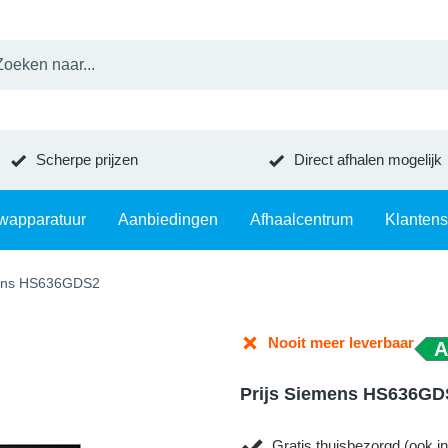
Scherpe prijzen
Direct afhalen mogelijk
wapparatuur
Aanbiedingen
Afhaalcentrum
Klantens
ens HS636GDS2
Nooit meer leverbaar
A
Prijs Siemens HS636GD
Gratis thuisbezorgd (ook in