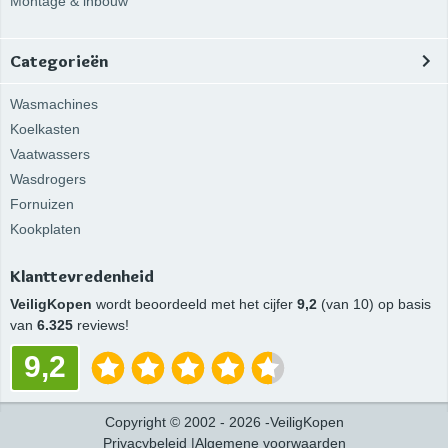
Montage & inbouw
Categorieën
Wasmachines
Koelkasten
Vaatwassers
Wasdrogers
Fornuizen
Kookplaten
Klanttevredenheid
VeiligKopen
wordt beoordeeld met het cijfer
9,2
(van 10) op basis
van
6.325
reviews!
9,2
Copyright
©
2002 -
2026
-
VeiligKopen
Privacybeleid
|
Algemene voorwaarden