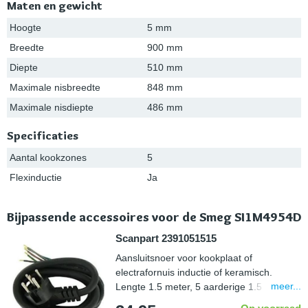
Maten en gewicht
Hoogte
5 mm
Breedte
900 mm
Diepte
510 mm
Maximale nisbreedte
848 mm
Maximale nisdiepte
486 mm
Specificaties
Aantal kookzones
5
Flexinductie
Ja
Bijpassende accessoires voor de Smeg SI1M4954D
Scanpart 2391051515
Aansluitsnoer voor kookplaat of
electrafornuis inductie of keramisch.
meer...
Lengte 1.5 meter, 5 aarderige 1.5 mm2,
aangegoten perilexstekker