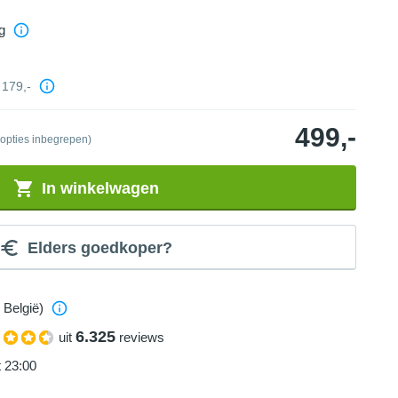
g
179,-
499,-
 opties inbegrepen)
In winkelwagen
Elders goedkoper?
 België)
6.325
uit
reviews
t 23:00