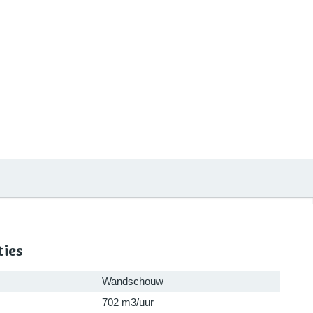
ties
Wandschouw
702 m3/uur