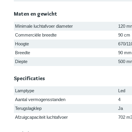
Maten en gewicht
Minimale luchtafvoer diameter
120 m
Commerciële breedte
90 cm
Hoogte
670/1
Breedte
90 mm
Diepte
500 m
Specificaties
Lamptype
Led
Aantal vermogensstanden
4
Terugslagklep
Ja
Afzuigcapaciteit luchtafvoer
702 m3