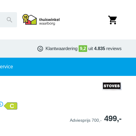
Klantwaardering
9,2
uit
4.835
reviews
ervice
C
499,-
Adviesprijs
700,-