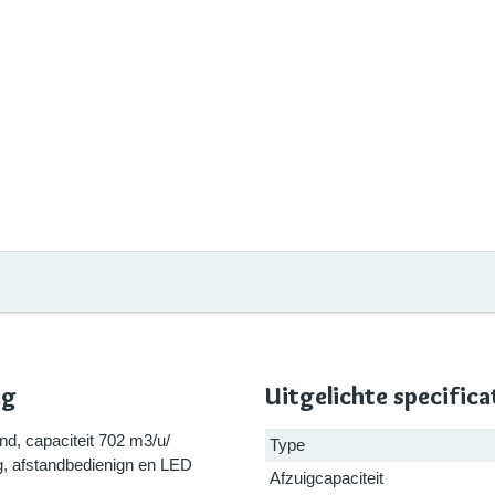
ng
Uitgelichte specifica
d, capaciteit 702 m3/u/
Type
ng, afstandbedienign en LED
Afzuigcapaciteit