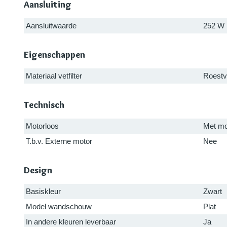
Aansluiting
Aansluitwaarde
252 W
Eigenschappen
Materiaal vetfilter
Roestvr
Technisch
Motorloos
Met mo
T.b.v. Externe motor
Nee
Design
Basiskleur
Zwart
Model wandschouw
Plat
In andere kleuren leverbaar
Ja