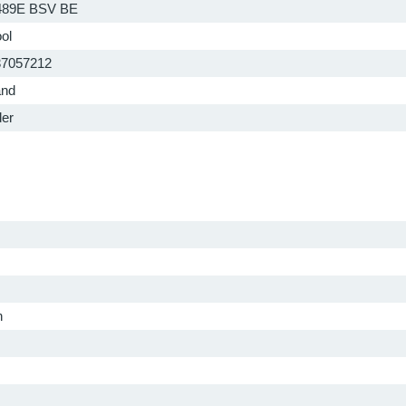
489E BSV BE
ol
37057212
and
der
h