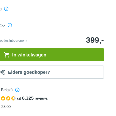
g
25,-
399,-
 opties inbegrepen)
In winkelwagen
Elders goedkoper?
 België)
6.325
uit
reviews
t 23:00