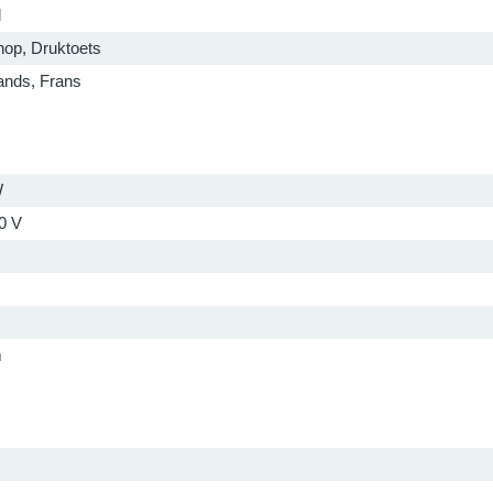
l
nop, Druktoets
ands, Frans
W
0 V
m