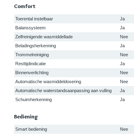
Comfort
Toerental instelbaar
Ja
Balanssysteem
Ja
Zelfreinigende wasmiddellade
Nee
Beladingsherkenning
Ja
Trommelreiniging
Nee
Resttijdindicatie
Ja
Binnenverlichting
Nee
Automatische wasmiddeldosering
Nee
Automatische waterstandsaanpassing aan vulling
Ja
Schuimherkenning
Ja
Bediening
Smart bediening
Nee