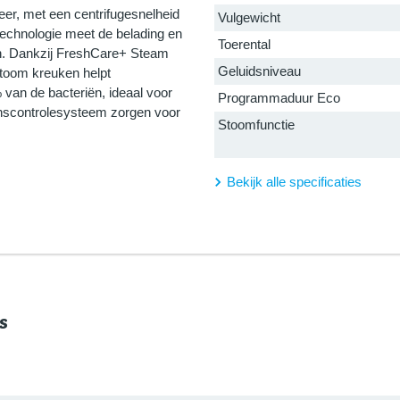
er, met een centrifugesnelheid
Vulgewicht
technologie meet de belading en
Toerental
d in. Dankzij FreshCare+ Steam
Geluidsniveau
 stoom kreuken helpt
van de bacteriën, ideaal voor
Programmaduur Eco
nscontrolesysteem zorgen voor
Stoomfunctie
Bekijk alle specificaties
s