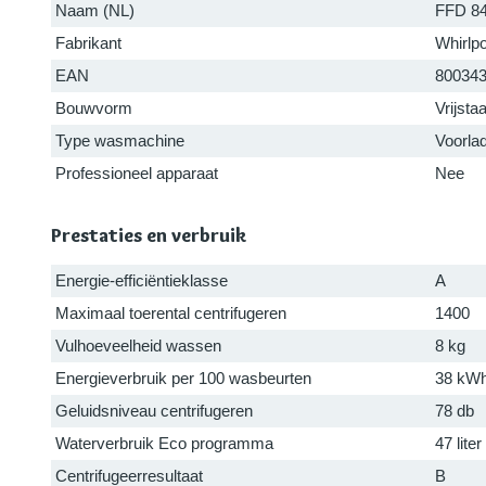
Naam (NL)
FFD 8
Fabrikant
Whirlpo
EAN
80034
Bouwvorm
Vrijsta
Type wasmachine
Voorla
Professioneel apparaat
Nee
Prestaties en verbruik
Energie-efficiëntieklasse
A
Maximaal toerental centrifugeren
1400
Vulhoeveelheid wassen
8 kg
Energieverbruik per 100 wasbeurten
38 kW
Geluidsniveau centrifugeren
78 db
Waterverbruik Eco programma
47 liter
Centrifugeerresultaat
B