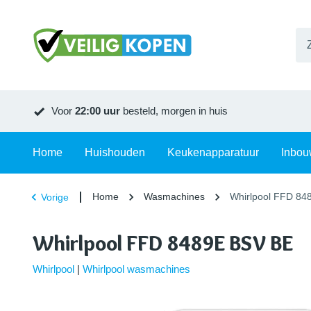
Voor
22:00 uur
besteld, morgen in huis
Home
Huishouden
Keukenapparatuur
Inbou
Home
Wasmachines
Whirlpool FFD 84
Vorige
Whirlpool FFD 8489E BSV BE
Whirlpool
|
Whirlpool wasmachines