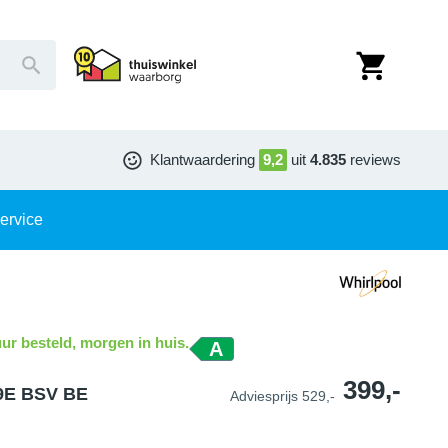
Klantwaardering
9,2
uit
4.835
reviews
ervice
ur besteld, morgen in huis.
A
399,-
89E BSV BE
Adviesprijs
529,-