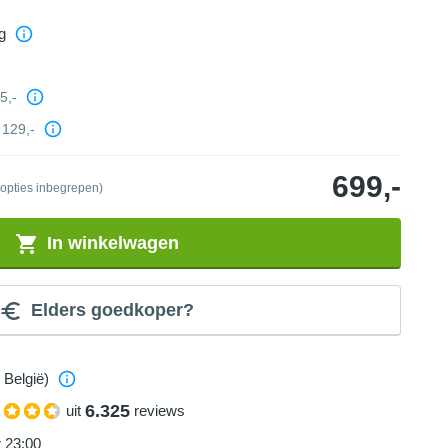
g
5,-
129,-
699,-
 opties inbegrepen)
In winkelwagen
Elders goedkoper?
 België)
6.325
uit
reviews
t 23:00