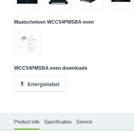
Maatschetsen WCC54PMSBA oven
WCC54PMSBA oven downloads
Energielabel
Product info
Specificaties
Service