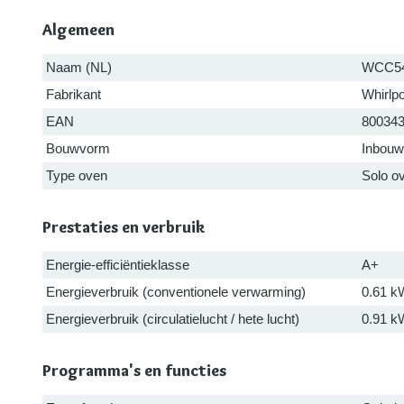
Algemeen
Naam (NL)
WCC5
Fabrikant
Whirlpo
EAN
80034
Bouwvorm
Inbouw
Type oven
Solo o
Prestaties en verbruik
Energie-efficiëntieklasse
A+
Energieverbruik (conventionele verwarming)
0.61 k
Energieverbruik (circulatielucht / hete lucht)
0.91 k
Programma's en functies