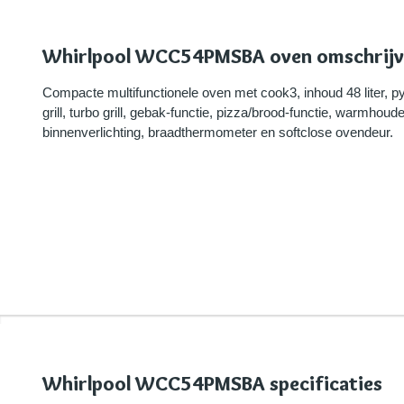
Whirlpool WCC54PMSBA oven omschrijv
Compacte multifunctionele oven met cook3, inhoud 48 liter, p
grill, turbo grill, gebak-functie, pizza/brood-functie, warmhou
binnenverlichting, braadthermometer en softclose ovendeur.
Whirlpool WCC54PMSBA specificaties