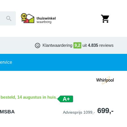
Klantwaardering
9,2
uit
4.835
reviews
ervice
 besteld, 14 augustus in huis.
A+
699,-
4PMSBA
Adviesprijs
1099,-