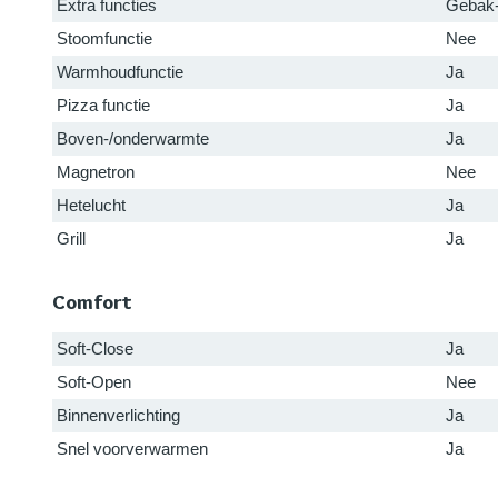
Extra functies
Gebak-f
Stoomfunctie
Nee
Warmhoudfunctie
Ja
Pizza functie
Ja
Boven-/onderwarmte
Ja
Magnetron
Nee
Hetelucht
Ja
Grill
Ja
Comfort
Soft-Close
Ja
Soft-Open
Nee
Binnenverlichting
Ja
Snel voorverwarmen
Ja