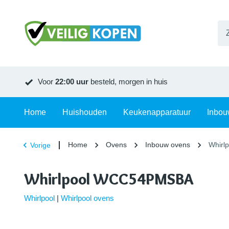
Voor
22:00 uur
besteld, morgen in huis
Home
Huishouden
Keukenapparatuur
Inbou
Home
Ovens
Inbouw ovens
Whirl
Vorige
Whirlpool WCC54PMSBA
Whirlpool
|
Whirlpool ovens