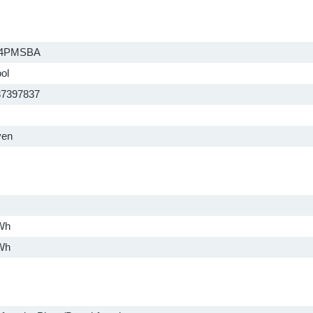
4PMSBA
ol
37397837
ven
Wh
Wh