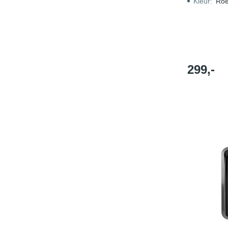
Kleur
:
Roes
299,-