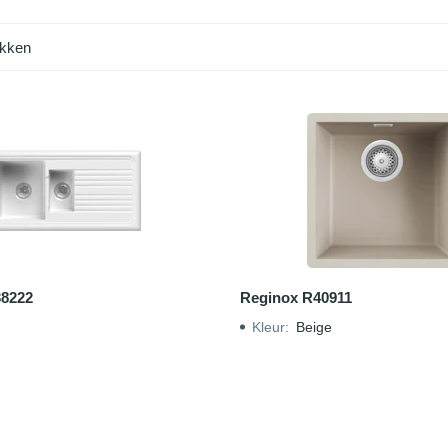
kken
38222
Reginox R40911
Kleur
:
Beige