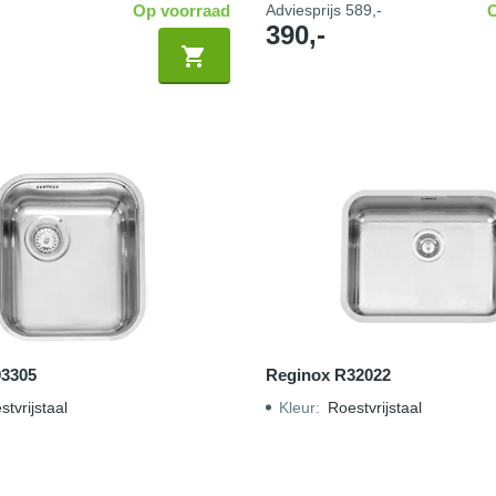
Op voorraad
Adviesprijs
589,-
390,-
03305
Reginox R32022
tvrijstaal
Kleur
:
Roestvrijstaal