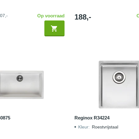
188,-
07,-
Op voorraad
30875
Reginox R34224
Kleur
:
Roestvrijstaal