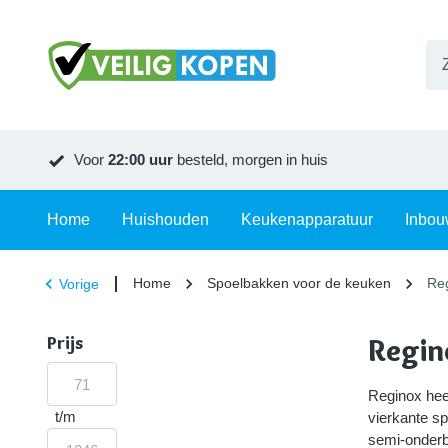
Voor
22:00 uur
besteld, morgen in huis
Home
Huishouden
Keukenapparatuur
Inbou
Home
Spoelbakken voor de keuken
Re
Vorige
Prijs
Regin
Reginox hee
t/m
vierkante s
semi-onderbo