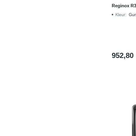
Reginox R
Kleur
:
Gun
952,80