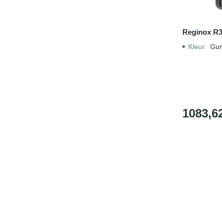
Reginox R
Kleur
:
Gun
1083,6