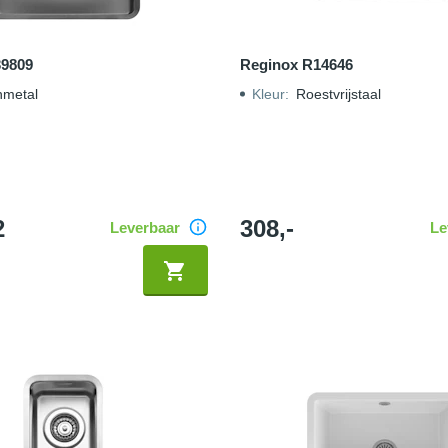
39809
Reginox R14646
metal
Kleur
:
Roestvrijstaal
2
308,-
Leverbaar
Le