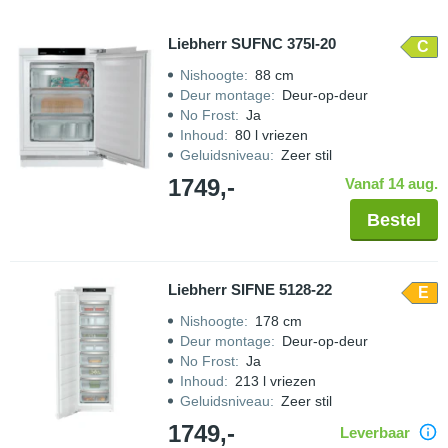
Liebherr SUFNC 375I-20
C
Nishoogte
:
88 cm
Deur montage
:
Deur-op-deur
No Frost
:
Ja
Inhoud
:
80 l vriezen
Geluidsniveau
:
Zeer stil
1749,-
Vanaf 14 aug.
Bestel
Liebherr SIFNE 5128-22
E
Nishoogte
:
178 cm
Deur montage
:
Deur-op-deur
No Frost
:
Ja
Inhoud
:
213 l vriezen
Geluidsniveau
:
Zeer stil
1749,-
Leverbaar