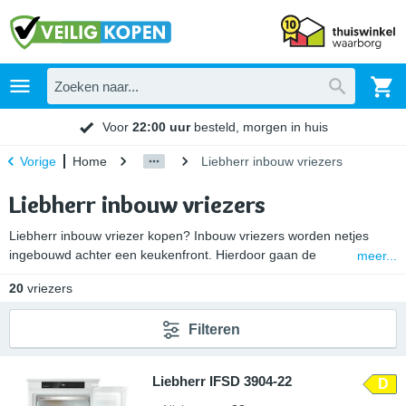
Voor
22:00 uur
besteld, morgen in huis
Home
Liebherr inbouw vriezers
Vorige
Liebherr inbouw vriezers
Liebherr inbouw vriezer kopen? Inbouw vriezers worden netjes
ingebouwd achter een keukenfront. Hierdoor gaan de
meer...
inbouwmodellen van Liebherr volledig op binnen het design van
20
vriezers
jouw keuken. Let voor je een inbouw diepvriezer van Liebherr koopt
wel goed op de inbouwmaten en het montagesysteem van de
Filteren
vriezer. Zo voorkom je problemen bij het inbouwen van je nieuwe
vrieskast. Lees hier meer over op onze categorie pagina “
Inbouw
vriezers
“.
Liebherr IFSD 3904-22
D