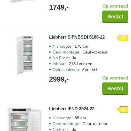
1749,-
Op voorraad
Bestel
Liebherr SIFNBSDI 5188-22
D
Nishoogte
:
178 cm
Deur montage
:
Deur-op-deur
No Frost
:
Ja
Inhoud
:
213 l vriezen
Geluidsniveau
:
Zeer stil
2999,-
Op voorraad
Bestel
Liebherr IFND 3924-22
D
Nishoogte
:
88 cm
Deur montage
:
Deur-op-deur
No Frost
:
Ja