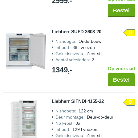
2999,-
Bestel
Liebherr SUFD 3603-20
D
Nishoogte
:
Onderbouw
Inhoud
:
88 l vriezen
Geluidsniveau
:
Zeer stil
Aantal vrieslades
:
3
1349,-
Op voorraad
Bestel
Liebherr SIFNDI 4155-22
D
Nishoogte
:
122 cm
Deur montage
:
Deur-op-deur
No Frost
:
Ja
Inhoud
:
129 l vriezen
Geluidsniveau
:
Zeer stil