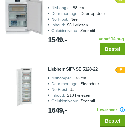
Nishoogte
:
88 cm
Deur montage
:
Deur-op-deur
No Frost
:
Nee
Inhoud
:
95 l vriezen
Geluidsniveau
:
Zeer stil
1549,-
Vanaf 14 aug.
Bestel
Liebherr SIFNSE 5128-22
E
Nishoogte
:
178 cm
Deur montage
:
Sleepdeur
No Frost
:
Ja
Inhoud
:
213 l vriezen
Geluidsniveau
:
Zeer stil
1649,-
Leverbaar
Bestel