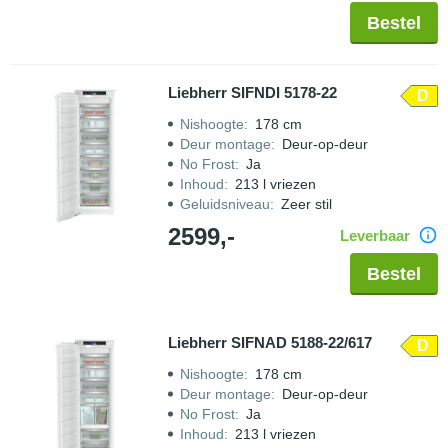
Bestel
Liebherr SIFNDI 5178-22
D
Nishoogte
:
178 cm
Deur montage
:
Deur-op-deur
No Frost
:
Ja
Inhoud
:
213 l vriezen
Geluidsniveau
:
Zeer stil
2599,-
Leverbaar
Bestel
Liebherr SIFNAD 5188-22/617
D
Nishoogte
:
178 cm
Deur montage
:
Deur-op-deur
No Frost
:
Ja
Inhoud
:
213 l vriezen