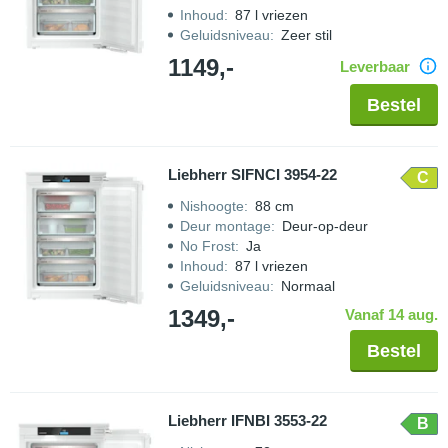
Inhoud
:
87 l vriezen
Geluidsniveau
:
Zeer stil
1149,-
Leverbaar
Bestel
Liebherr SIFNCI 3954-22
C
Nishoogte
:
88 cm
Deur montage
:
Deur-op-deur
No Frost
:
Ja
Inhoud
:
87 l vriezen
Geluidsniveau
:
Normaal
1349,-
Vanaf 14 aug.
Bestel
Liebherr IFNBI 3553-22
B