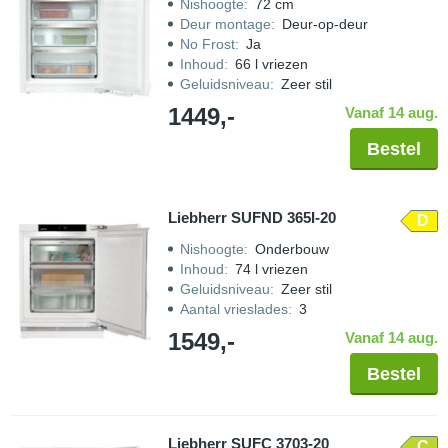
Nishoogte
:
72 cm
Deur montage
:
Deur-op-deur
No Frost
:
Ja
Inhoud
:
66 l vriezen
Geluidsniveau
:
Zeer stil
1449,-
Vanaf 14 aug.
Bestel
Liebherr SUFND 365I-20
D
Nishoogte
:
Onderbouw
Inhoud
:
74 l vriezen
Geluidsniveau
:
Zeer stil
Aantal vrieslades
:
3
1549,-
Vanaf 14 aug.
Bestel
Liebherr SUFC 3703-20
C