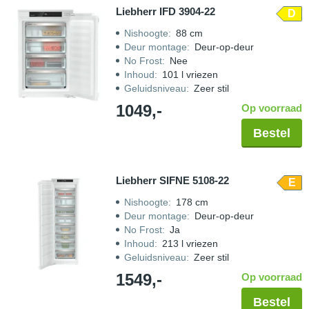
Liebherr IFD 3904-22
D
Nishoogte
:
88 cm
Deur montage
:
Deur-op-deur
No Frost
:
Nee
Inhoud
:
101 l vriezen
Geluidsniveau
:
Zeer stil
1049,-
Op voorraad
Bestel
Liebherr SIFNE 5108-22
E
Nishoogte
:
178 cm
Deur montage
:
Deur-op-deur
No Frost
:
Ja
Inhoud
:
213 l vriezen
Geluidsniveau
:
Zeer stil
1549,-
Op voorraad
Bestel