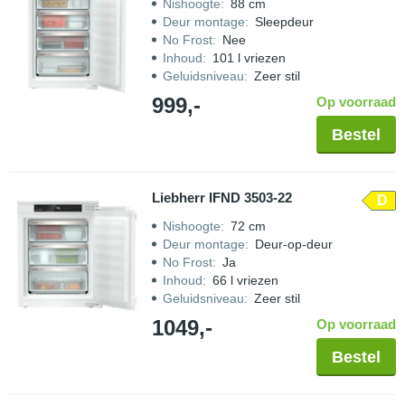
Nishoogte
:
88 cm
Deur montage
:
Sleepdeur
No Frost
:
Nee
Inhoud
:
101 l vriezen
Geluidsniveau
:
Zeer stil
999,-
Op voorraad
Bestel
Liebherr IFND 3503-22
D
Nishoogte
:
72 cm
Deur montage
:
Deur-op-deur
No Frost
:
Ja
Inhoud
:
66 l vriezen
Geluidsniveau
:
Zeer stil
1049,-
Op voorraad
Bestel