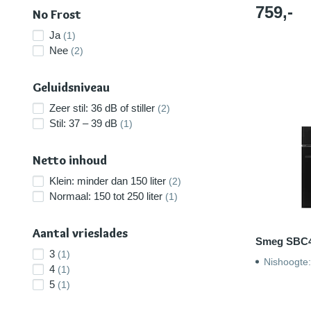
759,-
No Frost
Ja
(1)
Nee
(2)
Geluidsniveau
Zeer stil: 36 dB of stiller
(2)
Stil: 37 – 39 dB
(1)
Netto inhoud
Klein: minder dan 150 liter
(2)
Normaal: 150 tot 250 liter
(1)
Aantal vrieslades
Smeg SBC
3
(1)
Nishoogte
4
(1)
5
(1)