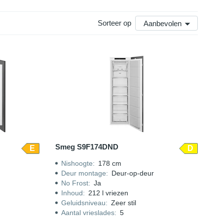
Sorteer op
Aanbevolen
Smeg S9F174DND
E
D
Nishoogte
:
178 cm
Deur montage
:
Deur-op-deur
No Frost
:
Ja
Inhoud
:
212 l vriezen
Geluidsniveau
:
Zeer stil
Aantal vrieslades
:
5