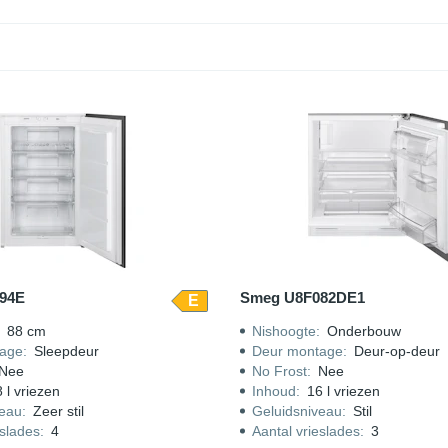
gina “
Inbouw vriezers
“.
94E
Smeg U8F082DE1
E
:
88 cm
Nishoogte
:
Onderbouw
age
:
Sleepdeur
Deur montage
:
Deur-op-deur
Nee
No Frost
:
Nee
 l vriezen
Inhoud
:
16 l vriezen
veau
:
Zeer stil
Geluidsniveau
:
Stil
eslades
:
4
Aantal vrieslades
:
3