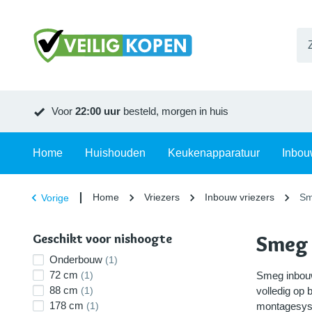
Voor
22:00 uur
besteld, morgen in huis
Home
Huishouden
Keukenapparatuur
Inbou
Home
Vriezers
Inbouw vriezers
Sm
Vorige
Geschikt voor nishoogte
Smeg 
Onderbouw
(1)
72 cm
(1)
Smeg inbouw
88 cm
(1)
volledig op
178 cm
(1)
montagesyste