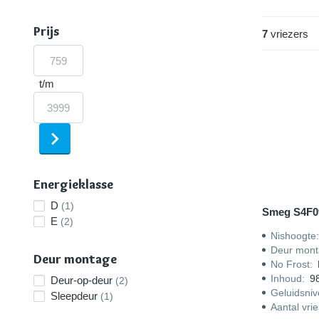
categorie pa
Prijs
7
vriezers
t/m
Energieklasse
D
(1)
Smeg S4F0
E
(2)
Nishoogte
Deur mont
Deur montage
No Frost
:
Inhoud
:
98
Deur-op-deur
(2)
Geluidsni
Sleepdeur
(1)
Aantal vri