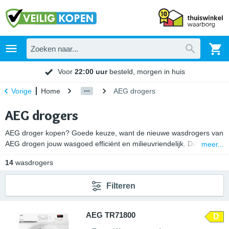
Voor
22:00 uur
besteld, morgen in huis
Home
AEG drogers
Vorige
AEG drogers
AEG droger kopen? Goede keuze, want de nieuwe wasdrogers van
AEG drogen jouw wasgoed efficiënt en milieuvriendelijk. Daarnaast
meer...
beschikken ze over experttechnologie die je kleding nieuw houden
14
wasdrogers
zonder impact op het droogresultaat. Wat je ook droogt, een AEG
wasdroger laat kleding, handdoeken en dekbedovertrekken
Filteren
geweldig aanvoelen. Koop jouw nieuwe droogautomaat van AEG
hier voor de laagste prijs.
AEG TR71800
D