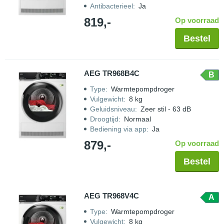
Antibacterieel
:
Ja
819,-
Op voorraad
Bestel
AEG TR968B4C
B
Type
:
Warmtepompdroger
Vulgewicht
:
8 kg
Geluidsniveau
:
Zeer stil - 63 dB
Droogtijd
:
Normaal
Bediening via app
:
Ja
879,-
Op voorraad
Bestel
AEG TR968V4C
A
Type
:
Warmtepompdroger
Vulgewicht
:
8 kg