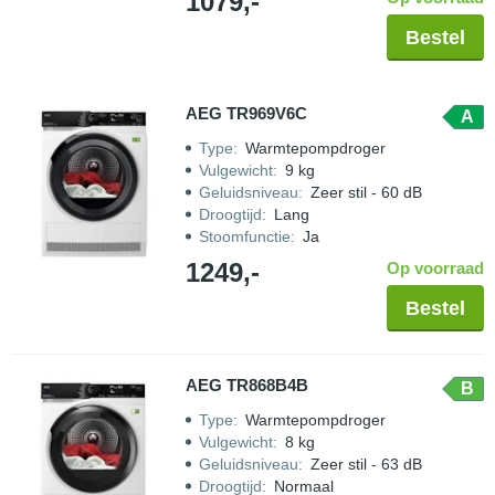
1079,-
Bestel
AEG TR969V6C
A
Type
:
Warmtepompdroger
Vulgewicht
:
9 kg
Geluidsniveau
:
Zeer stil - 60 dB
Droogtijd
:
Lang
Stoomfunctie
:
Ja
1249,-
Op voorraad
Bestel
AEG TR868B4B
B
Type
:
Warmtepompdroger
Vulgewicht
:
8 kg
Geluidsniveau
:
Zeer stil - 63 dB
Droogtijd
:
Normaal