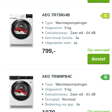
AEG TR739G4B
C
Type
:
Warmtepompdroger
Vulgewicht
:
9 kg
Geluidsniveau
:
Zeer stil - 64 dB
Anti-kreuk functie
:
Ja
Uitgestelde start
:
Ja
799,-
Op voorraad
Bestel
AEG TR969PB4C
B
Type
:
Warmtepompdroger
Vulgewicht
:
9 kg
Geluidsniveau
:
Zeer stil - 61 dB
Droogtijd
:
Normaal
Bediening via app
:
Ja
Op voorraad