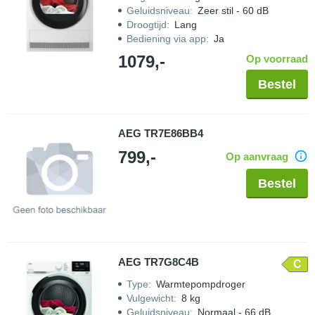
Geluidsniveau
:
Zeer stil - 60 dB
Droogtijd
:
Lang
Bediening via app
:
Ja
1079,-
Op voorraad
Bestel
AEG TR7E86BB4
799,-
Op aanvraag
Bestel
AEG TR7G8C4B
C
Type
:
Warmtepompdroger
Vulgewicht
:
8 kg
Geluidsniveau
:
Normaal - 66 dB