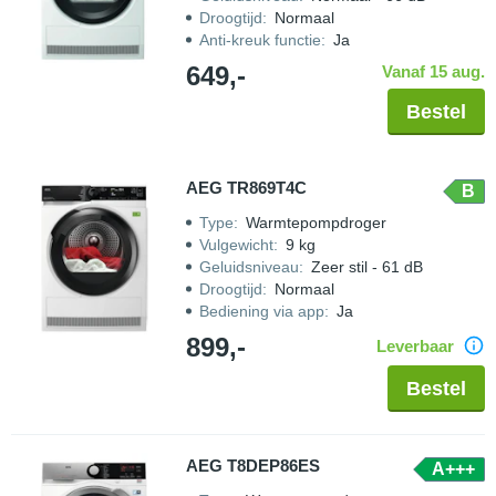
Droogtijd
:
Normaal
Anti-kreuk functie
:
Ja
649,-
Vanaf 15 aug.
Bestel
AEG TR869T4C
B
Type
:
Warmtepompdroger
Vulgewicht
:
9 kg
Geluidsniveau
:
Zeer stil - 61 dB
Droogtijd
:
Normaal
Bediening via app
:
Ja
899,-
Leverbaar
Bestel
AEG T8DEP86ES
A+++