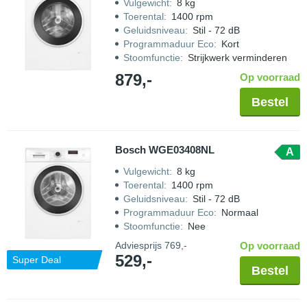
Vulgewicht
:
8 kg
Toerental
:
1400 rpm
Geluidsniveau
:
Stil - 72 dB
Programmaduur Eco
:
Kort
Stoomfunctie
:
Strijkwerk verminderen
879,-
Op voorraad
Bestel
Bosch WGE03408NL
A
Vulgewicht
:
8 kg
Toerental
:
1400 rpm
Geluidsniveau
:
Stil - 72 dB
Programmaduur Eco
:
Normaal
Stoomfunctie
:
Nee
Adviesprijs
769,-
Op voorraad
529,-
Super Deal
Bestel