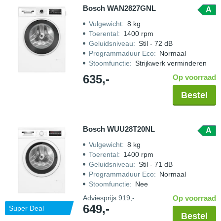
Bosch WAN2827GNL
A
Vulgewicht
:
8 kg
Toerental
:
1400 rpm
Geluidsniveau
:
Stil - 72 dB
Programmaduur Eco
:
Normaal
Stoomfunctie
:
Strijkwerk verminderen
635,-
Op voorraad
Bestel
Bosch WUU28T20NL
A
Vulgewicht
:
8 kg
Toerental
:
1400 rpm
Geluidsniveau
:
Stil - 71 dB
Programmaduur Eco
:
Normaal
Stoomfunctie
:
Nee
Adviesprijs
919,-
Op voorraad
649,-
Super Deal
Bestel