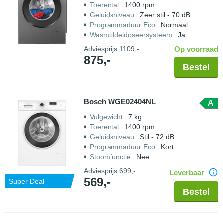
Toerental
:
1400 rpm
Geluidsniveau
:
Zeer stil - 70 dB
Programmaduur Eco
:
Normaal
Wasmiddeldoseersysteem
:
Ja
Adviesprijs
1109,-
Op voorraad
875,-
Bestel
Bosch WGE02404NL
A
Vulgewicht
:
7 kg
Toerental
:
1400 rpm
Geluidsniveau
:
Stil - 72 dB
Programmaduur Eco
:
Kort
Stoomfunctie
:
Nee
Adviesprijs
699,-
Leverbaar
569,-
Super Deal
Bestel