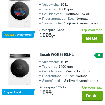
Vulgewicht
:
10 kg
Toerental
:
1600 rpm
Geluidsniveau
:
Normaal - 74 dB
Programmaduur Eco
:
Normaal
Stoomfunctie
:
Strijkwerk verminderen
Adviesprijs
1329,-
Op voorraad
1095,-
Bestel
Bosch WGB2540LNL
A
Vulgewicht
:
10 kg
Toerental
:
1400 rpm
Geluidsniveau
:
Zeer stil - 70 dB
Programmaduur Eco
:
Normaal
Stoomfunctie
:
Strijkwerk verminderen
Adviesprijs
1269,-
Op voorraad
1099,-
Super Deal
Bestel