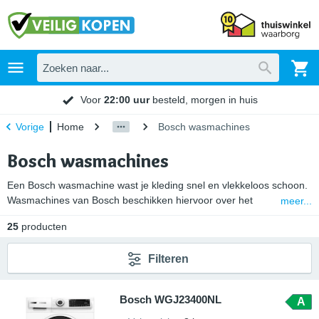
Voor
22:00 uur
besteld, morgen in huis
Home
Bosch wasmachines
Vorige
Bosch wasmachines
Een Bosch wasmachine wast je kleding snel en vlekkeloos schoon.
Wasmachines van Bosch beschikken hiervoor over het
meer...
SpeedPerfect programma. Dit energiezuinige wasprogramma kort
25
producten
de wastijd tot 65% in. Hierdoor is je favoriete kledingstuk snel weer
smetteloos schoon en bespaar je tijd en energie. Kies je voor een
Filteren
Bosch i-DOS machine, dan wordt je wasmiddel en wasverzachter
automatisch gedoseerd. Hiervoor weegt i-DOS het wasgoed en
meet het doseersysteem hoe vuil je was is. Zo blijft je wasgoed
Bosch WGJ23400NL
A
langer mooi.