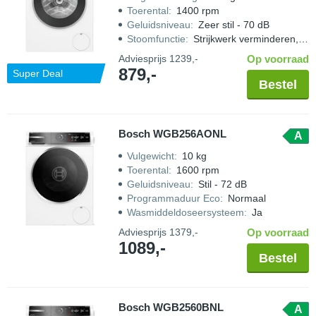
Toerental
:
1400 rpm
Geluidsniveau
:
Zeer stil - 70 dB
Stoomfunctie
:
Strijkwerk verminderen, Vlekken verwijderen met stoom
Adviesprijs
1239,-
Op voorraad
879,-
Super Deal
Bestel
Bosch WGB256AONL
A
Vulgewicht
:
10 kg
Toerental
:
1600 rpm
Geluidsniveau
:
Stil - 72 dB
Programmaduur Eco
:
Normaal
Wasmiddeldoseersysteem
:
Ja
Adviesprijs
1379,-
Op voorraad
1089,-
Bestel
Bosch WGB2560BNL
A