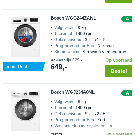
Bosch WGG244ZANL
A
Vulgewicht
:
9 kg
Toerental
:
1400 rpm
Geluidsniveau
:
Stil - 71 dB
Programmaduur Eco
:
Normaal
Stoomfunctie
:
Strijkwerk verminderen
Adviesprijs
929,-
Op voorraad
649,-
Super Deal
Bestel
Bosch WGJ234A0NL
A
Vulgewicht
:
8 kg
Toerental
:
1400 rpm
Geluidsniveau
:
Stil - 72 dB
Programmaduur Eco
:
Kort
Wasmiddeldoseersysteem
:
Ja
Op voorraad