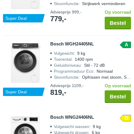
Stoomfunctie
:
Strijkwerk verminderen
Adviesprijs
999,-
Op voorraad
779,-
Super Deal
Bestel
Bosch WGH24405NL
A
Vulgewicht
:
9 kg
Toerental
:
1400 rpm
Geluidsniveau
:
Stil - 72 dB
Programmaduur Eco
:
Normaal
Stoomfunctie
:
Opfrissen met stoom, Strijkwerk verminderen
Adviesprijs
1109,-
Op voorraad
819,-
Super Deal
Bestel
Bosch WNG24406NL
D
Vulgewicht wassen
:
9 kg
Vulgewicht drogen
:
6 kg