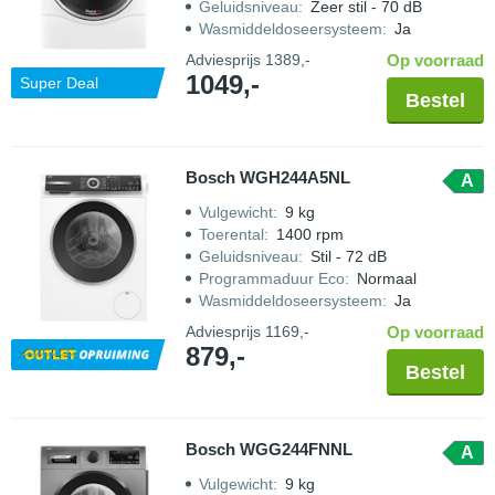
Geluidsniveau
:
Zeer stil - 70 dB
Wasmiddeldoseersysteem
:
Ja
Adviesprijs
1389,-
Op voorraad
1049,-
Super Deal
Bestel
Bosch WGH244A5NL
A
Vulgewicht
:
9 kg
Toerental
:
1400 rpm
Geluidsniveau
:
Stil - 72 dB
Programmaduur Eco
:
Normaal
Wasmiddeldoseersysteem
:
Ja
Adviesprijs
1169,-
Op voorraad
879,-
Bestel
Bosch WGG244FNNL
A
Vulgewicht
:
9 kg