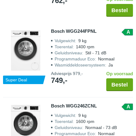
762,-
Bestel
Bosch WGG244FPNL
A
Vulgewicht
:
9 kg
Toerental
:
1400 rpm
Geluidsniveau
:
Stil - 71 dB
Programmaduur Eco
:
Normaal
Wasmiddeldoseersysteem
:
Ja
Adviesprijs
979,-
Op voorraad
749,-
Super Deal
Bestel
Bosch WGG246ZCNL
A
Vulgewicht
:
9 kg
Toerental
:
1600 rpm
Geluidsniveau
:
Normaal - 73 dB
Programmaduur Eco
:
Normaal