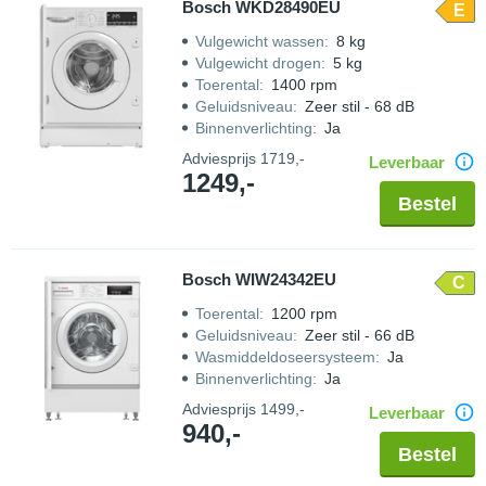
Bosch WKD28490EU
E
Vulgewicht wassen
:
8 kg
Vulgewicht drogen
:
5 kg
Toerental
:
1400 rpm
Geluidsniveau
:
Zeer stil - 68 dB
Binnenverlichting
:
Ja
Adviesprijs
1719,-
Leverbaar
1249,-
Bestel
Bosch WIW24342EU
C
Toerental
:
1200 rpm
Geluidsniveau
:
Zeer stil - 66 dB
Wasmiddeldoseersysteem
:
Ja
Binnenverlichting
:
Ja
Adviesprijs
1499,-
Leverbaar
940,-
Bestel