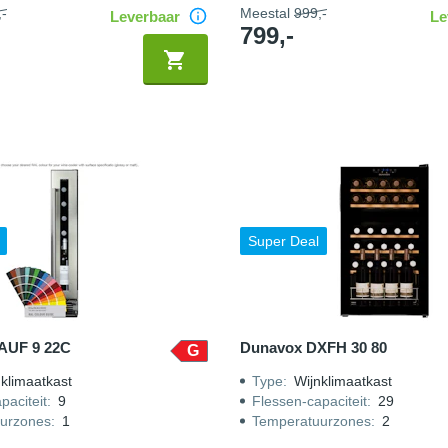
-
Meestal
999,-
Leverbaar
Le
799,-
Super Deal
AUF 9 22C
Dunavox DXFH 30 80
G
klimaatkast
Type
:
Wijnklimaatkast
paciteit
:
9
Flessen-capaciteit
:
29
urzones
:
1
Temperatuurzones
:
2