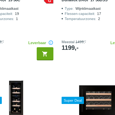
G
klimaatkast
Type
:
Wijnklimaatkast
paciteit
:
19
Flessen-capaciteit
:
17
urzones
:
1
Temperatuurzones
:
2
9,-
Meestal
1499,-
Leverbaar
Le
1199,-
Super Deal