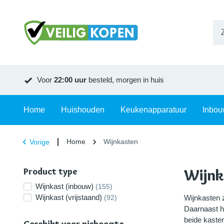
Voor
22:00 uur
besteld, morgen in huis
Home
Huishouden
Keukenapparatuur
Inbou
Home
Wijnkasten
Vorige
Product type
Wijnk
Wijnkast (inbouw)
(155)
Wijnkast (vrijstaand)
(92)
Wijnkasten z
Daarnaast h
beide kasten