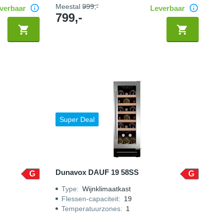
Meestal
999,-
verbaar
Leverbaar
799,-
Super Deal
Dunavox DAUF 19 58SS
G
G
Type
:
Wijnklimaatkast
Flessen-capaciteit
:
19
Temperatuurzones
:
1