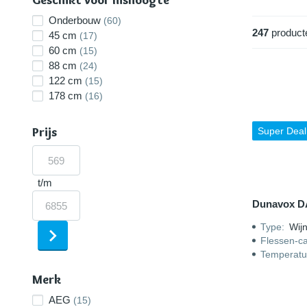
Geschikt voor nishoogte
via een ver
Onderbouw
(60)
247
product
45 cm
(17)
60 cm
(15)
88 cm
(24)
122 cm
(15)
178 cm
(16)
Prijs
Super Deal
t/m
Dunavox D
Type
:
Wijn
Flessen-ca
Temperatu
Merk
AEG
(15)