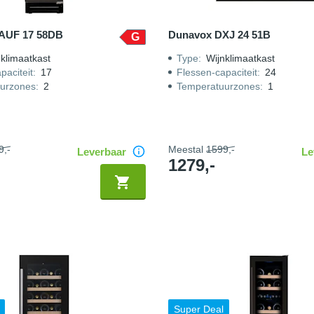
AUF 17 58DB
Dunavox DXJ 24 51B
G
klimaatkast
Type
:
Wijnklimaatkast
paciteit
:
17
Flessen-capaciteit
:
24
urzones
:
2
Temperatuurzones
:
1
9,-
Meestal
1599,-
Leverbaar
Le
1279,-
Super Deal