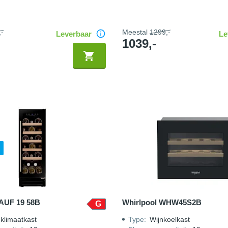
-
Meestal
1299,-
Leverbaar
Le
1039,-
AUF 19 58B
Whirlpool WHW45S2B
G
klimaatkast
Type
:
Wijnkoelkast