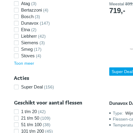
Atag
(3)
Meestal
899,
719,-
Bertazzoni
(4)
Bosch
(3)
Dunavox
(147)
Etna
(2)
Liebherr
(42)
Siemens
(3)
Smeg
(17)
Stoves
(4)
Toon meer
Super Deal
Acties
Super Deal
(156)
Geschikt voor aantal flessen
Dunavox D
1 t/m 20
(42)
Type
:
Wijn
21 t/m 50
(109)
Flessen-ca
51 t/m 100
(38)
Temperatu
101 t/m 200
(45)