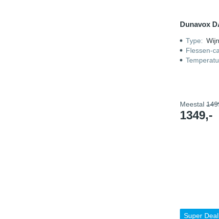
Dunavox D
Type
:
Wijn
Flessen-ca
Temperatu
Meestal
149
1349,-
Super Deal