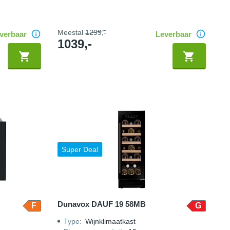
Meestal
1299,-
verbaar
Leverbaar
1039,-
Super Deal
Dunavox DAUF 19 58MB
F
G
Type
:
Wijnklimaatkast