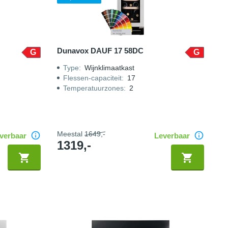
Dunavox DAUF 17 58DC
G
G
Type
:
Wijnklimaatkast
Flessen-capaciteit
:
17
Temperatuurzones
:
2
Meestal
1649,-
verbaar
Leverbaar
1319,-