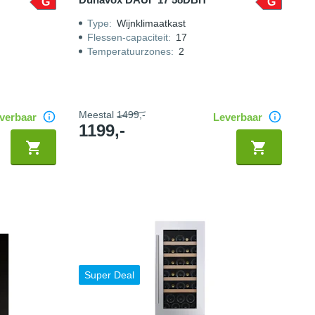
G
G
Type
:
Wijnklimaatkast
Flessen-capaciteit
:
17
Temperatuurzones
:
2
Meestal
1499,-
verbaar
Leverbaar
1199,-
Super Deal