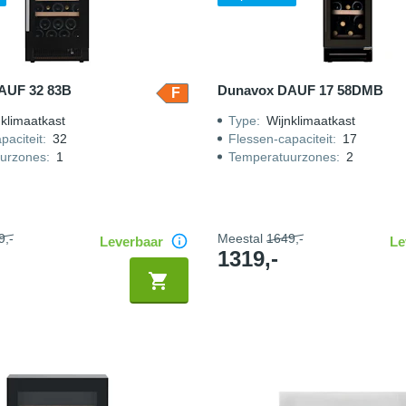
AUF 32 83B
Dunavox DAUF 17 58DMB
F
klimaatkast
Type
:
Wijnklimaatkast
paciteit
:
32
Flessen-capaciteit
:
17
urzones
:
1
Temperatuurzones
:
2
9,-
Meestal
1649,-
Leverbaar
Le
1319,-