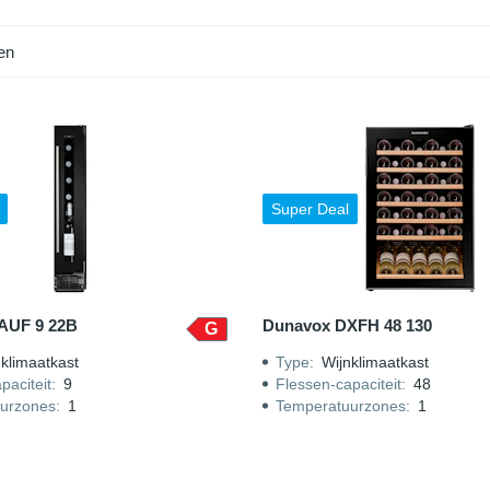
warmingselement te verwarmen.
en
Super Deal
AUF 9 22B
Dunavox DXFH 48 130
G
klimaatkast
Type
:
Wijnklimaatkast
paciteit
:
9
Flessen-capaciteit
:
48
urzones
:
1
Temperatuurzones
:
1