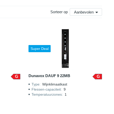
Sorteer op
Aanbevolen
Super Deal
Dunavox DAUF 9 22MB
G
G
Type
:
Wijnklimaatkast
Flessen-capaciteit
:
9
Temperatuurzones
:
1