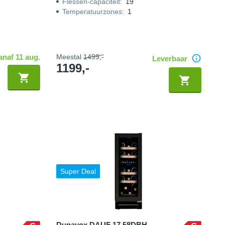
Flessen-capaciteit
:
19
Temperatuurzones
:
1
anaf 11 aug.
Meestal
1499,-
Leverbaar
1199,-
Super Deal
Dunavox DAUF 17 58DBH