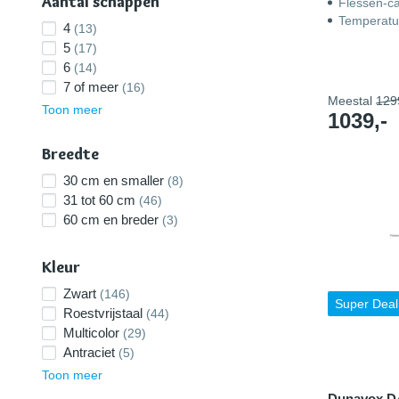
Aantal schappen
Flessen-ca
Temperatu
4
(13)
5
(17)
6
(14)
7 of meer
(16)
Meestal
129
Toon meer
1039,-
Breedte
30 cm en smaller
(8)
31 tot 60 cm
(46)
60 cm en breder
(3)
Kleur
Zwart
(146)
Super Deal
Roestvrijstaal
(44)
Multicolor
(29)
Antraciet
(5)
Toon meer
Dunavox D