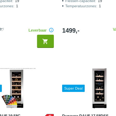
paciteit
:
19
Flessen-capaciteit
:
19
urzones
:
1
Temperatuurzones
:
1
1499,-
9,-
V
Leverbaar
Super Deal
AUF 19 58C
Dunavox DAUF 17 58DSS