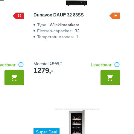
Dunavox DAUF 32 83SS
G
F
Type
:
Wijnklimaatkast
Flessen-capaciteit
:
32
Temperatuurzones
:
1
Meestal
1599,-
verbaar
Leverbaar
1279,-
Super Deal