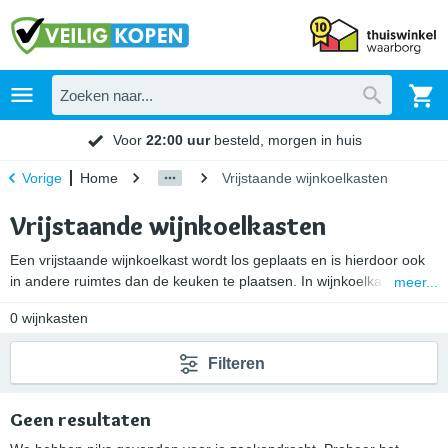
Voor
22:00 uur
besteld, morgen in huis
Home
Vrijstaande wijnkoelkasten
Vorige
Vrijstaande wijnkoelkasten
Een vrijstaande wijnkoelkast wordt los geplaats en is hierdoor ook
in andere ruimtes dan de keuken te plaatsen. In wijnkoelkasten kan
meer...
wijn echter alleen maar worden gekoeld. Wil je jouw wijnflessen niet
0
wijnkasten
alleen koelen maar ook op hogere temperaturen bewaren? Ga dan
voor een
vrijstaande wijnklimaatkast
. Deze kan verschillende wijnen
Filteren
via een verwarmingselement op de ideale temperatuur bewaren.
Geen resultaten