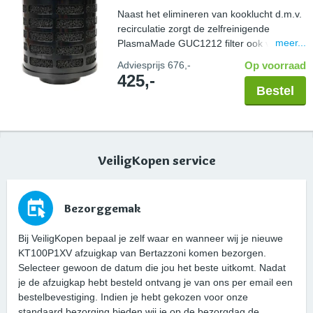
Naast het elimineren van kooklucht d.m.v.
recirculatie zorgt de zelfreinigende
meer...
PlasmaMade GUC1212 filter ook voor een
gezond binnenklimaat; vrij van geuren,
Adviesprijs
676,-
Op voorraad
pollen en bacteriën. Controleer altijd de
425,-
maatvoering van uw schacht in combinatie
Bestel
met een PlasmaMade filter. Let hierbij op
de breedte en diepte, maar ook een
benodigde hoogte van 20cm. Capaciteit
600 m3/u.
VeiligKopen service
Bezorggemak
Bij VeiligKopen bepaal je zelf waar en wanneer wij je nieuwe
KT100P1XV afzuigkap van Bertazzoni komen bezorgen.
Selecteer gewoon de datum die jou het beste uitkomt. Nadat
je de afzuigkap hebt besteld ontvang je van ons per email een
bestelbevestiging. Indien je hebt gekozen voor onze
standaard bezorging bieden wij je op de bezorgdag de