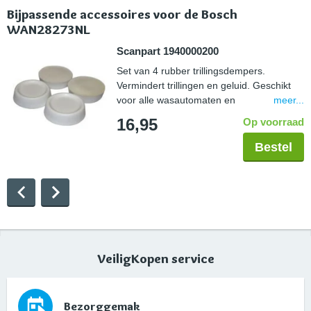
Bijpassende accessoires voor de Bosch
WAN28273NL
Scanpart 1940000200
Set van 4 rubber trillingsdempers.
Vermindert trillingen en geluid. Geschikt
meer...
voor alle wasautomaten en
droogautomaten. Eenvoudig te plaatsen
16,95
Op voorraad
onder de voetjes van een huishoudelijk
apparaat.
Bestel
VeiligKopen service
Bezorggemak