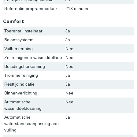
Referentie programmaduur
213 minuten
Comfort
Toerental instelbaar
Ja
Balanssysteem
Ja
Vuilherkenning
Nee
Zelfreinigende wasmiddellade
Nee
Beladingsherkenning
Nee
Trommelreiniging
Ja
Resttijdindicatie
Ja
Binnenverlichting
Nee
Automatische
Nee
wasmiddeldosering
Automatische
Ja
waterstandsaanpassing aan
vulling