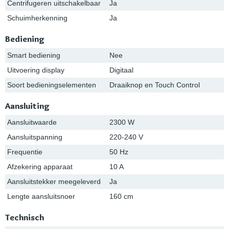
Centrifugeren uitschakelbaar
Ja
Schuimherkenning
Ja
Bediening
Smart bediening
Nee
Uitvoering display
Digitaal
Soort bedieningselementen
Draaiknop en Touch Control
Aansluiting
Aansluitwaarde
2300 W
Aansluitspanning
220-240 V
Frequentie
50 Hz
Afzekering apparaat
10 A
Aansluitstekker meegeleverd
Ja
Lengte aansluitsnoer
160 cm
Technisch