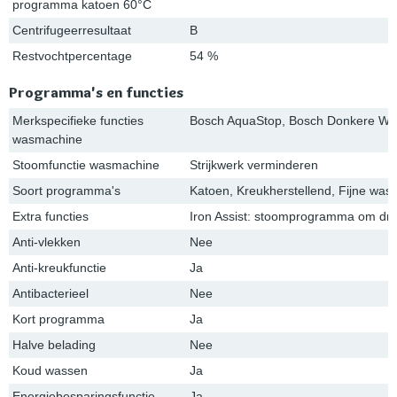
programma katoen 60°C
Centrifugeerresultaat
B
Restvochtpercentage
54 %
Programma's en functies
Merkspecifieke functies
Bosch AquaStop, Bosch Donkere Was,
wasmachine
Stoomfunctie wasmachine
Strijkwerk verminderen
Soort programma's
Katoen, Kreukherstellend, Fijne was
Extra functies
Iron Assist: stoomprogramma om dro
Anti-vlekken
Nee
Anti-kreukfunctie
Ja
Antibacterieel
Nee
Kort programma
Ja
Halve belading
Nee
Koud wassen
Ja
Energiebesparingsfunctie
Ja