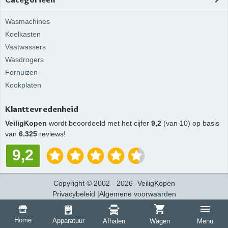
Wasmachines
Koelkasten
Vaatwassers
Wasdrogers
Fornuizen
Kookplaten
Klanttevredenheid
VeiligKopen
wordt beoordeeld met het cijfer
9,2
(van 10) op basis
van
6.325
reviews!
9,2
Copyright
©
2002 -
2026
-
VeiligKopen
Privacybeleid
|
Algemene voorwaarden
Home
Apparatuur
Afhalen
Wagen
Menu