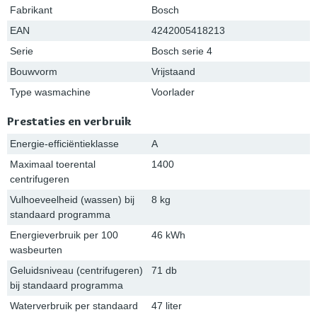
Fabrikant
Bosch
EAN
4242005418213
Serie
Bosch serie 4
Bouwvorm
Vrijstaand
Type wasmachine
Voorlader
Prestaties en verbruik
Energie-efficiëntieklasse
A
Maximaal toerental
1400
centrifugeren
Vulhoeveelheid (wassen) bij
8 kg
standaard programma
Energieverbruik per 100
46 kWh
wasbeurten
Geluidsniveau (centrifugeren)
71 db
bij standaard programma
Waterverbruik per standaard
47 liter