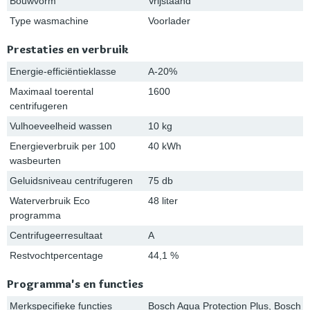
Bouwvorm
Vrijstaand
Type wasmachine
Voorlader
Prestaties en verbruik
Energie-efficiëntieklasse
A-20%
Maximaal toerental
1600
centrifugeren
Vulhoeveelheid wassen
10 kg
Energieverbruik per 100
40 kWh
wasbeurten
Geluidsniveau centrifugeren
75 db
Waterverbruik Eco
48 liter
programma
Centrifugeerresultaat
A
Restvochtpercentage
44,1 %
Programma's en functies
Merkspecifieke functies
Bosch Aqua Protection Plus, Bosch 