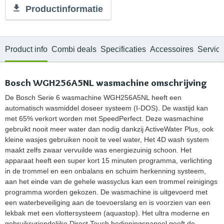
Productinformatie
Product info
Combi deals
Specificaties
Accessoires
Servic
Bosch WGH256A5NL wasmachine omschrijving
De Bosch Serie 6 wasmachine WGH256A5NL heeft een
automatisch wasmiddel doseer systeem (I-DOS). De wastijd kan
met 65% verkort worden met SpeedPerfect. Deze wasmachine
gebruikt nooit meer water dan nodig dankzij ActiveWater Plus, ook
kleine wasjes gebruiken nooit te veel water, Het 4D wash system
maakt zelfs zwaar vervuilde was energiezuinig schoon. Het
apparaat heeft een super kort 15 minuten programma, verlichting
in de trommel en een onbalans en schuim herkenning systeem,
aan het einde van de gehele wassyclus kan een trommel reinigings
programma worden gekozen. De wasmachine is uitgevoerd met
een waterbeveiliging aan de toevoerslang en is voorzien van een
lekbak met een vlottersysteem (aquastop). Het ultra moderne en
gebruiksvriendelijke Direct Touch bedieningspaneel geeft de