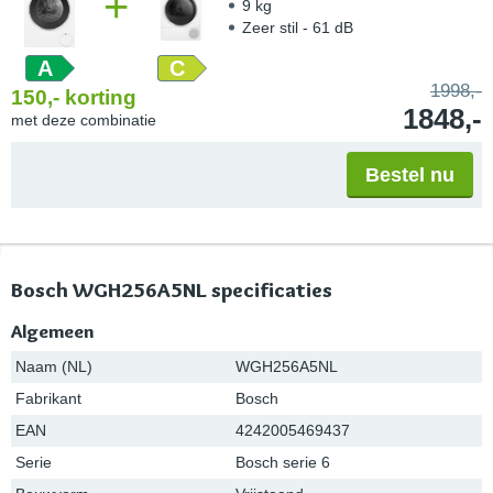
+
9 kg
Zeer stil - 61 dB
A
C
1998,-
150,-
korting
1848,-
met deze combinatie
Bestel nu
Bosch WGH256A5NL specificaties
Algemeen
Naam (NL)
WGH256A5NL
Fabrikant
Bosch
EAN
4242005469437
Serie
Bosch serie 6