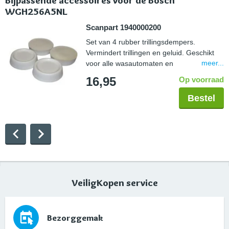
Bijpassende accessoires voor de Bosch
WGH256A5NL
Scanpart 1940000200
Set van 4 rubber trillingsdempers.
Vermindert trillingen en geluid. Geschikt
meer...
voor alle wasautomaten en
droogautomaten. Eenvoudig te plaatsen
16,95
Op voorraad
onder de voetjes van een huishoudelijk
apparaat.
Bestel
VeiligKopen service
Bezorggemak