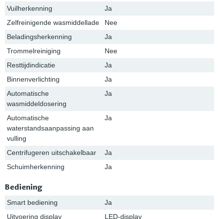
Vuilherkenning
Ja
Zelfreinigende wasmiddellade
Nee
Beladingsherkenning
Ja
Trommelreiniging
Nee
Resttijdindicatie
Ja
Binnenverlichting
Ja
Automatische
Ja
wasmiddeldosering
Automatische
Ja
waterstandsaanpassing aan
vulling
Centrifugeren uitschakelbaar
Ja
Schuimherkenning
Ja
Bediening
Smart bediening
Ja
Uitvoering display
LED-display