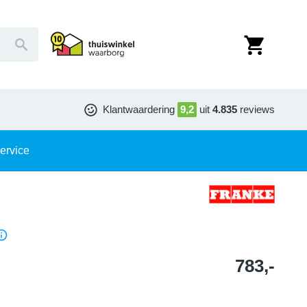
Klantwaardering
9,2
uit
4.835
reviews
ervice
783,-