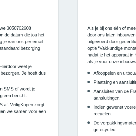
ieuwe 3050702608
Als je bij ons één of m
 de datum die jou het
door ons laten inbouwe
g je van ons per email
uitgevoerd door gecerti
 standaard bezorging
optie “Vakkundige monta
nadat je het apparaat in
als je voor onze inbouws
 Hierdoor weet je
bezorgen. Je hoeft dus
Afkoppelen en uitbou
Plaatsing en aanslui
en SMS of wordt je
Aansluiten van de F
g een bericht.
aansluitingen.
 af. VeiligKopen zorgt
Indien gewenst voere
orgen we samen voor een
recyclen.
De verpakkingsmater
gerecycled.