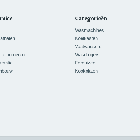
rvice
Categorieën
Wasmachines
afhalen
Koelkasten
Vaatwassers
 retourneren
Wasdrogers
rantie
Fornuizen
inbouw
Kookplaten