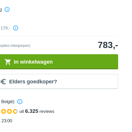
g
179,-
783,-
 opties inbegrepen)
In winkelwagen
Elders goedkoper?
 België)
6.325
uit
reviews
t 23:00