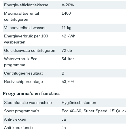
Energie-efficiëntieklasse
A-20%
Maximaal toerental
1400
centrifugeren
Vulhoeveelheid wassen
11 kg
Energieverbruik per 100
42 kWh
wasbeurten
Geluidsniveau centrifugeren
72 db
Waterverbruik Eco
54 liter
programma
Centrifugeerresultaat
B
Restvochtpercentage
53,9 %
Programma's en functies
Stoomfunctie wasmachine
Hygiënisch stomen
Soort programma's
Eco 40–60, Super Speed, 15’ Quick W
Anti-vlekken
Ja
Anti-kreukfunctie
Ja