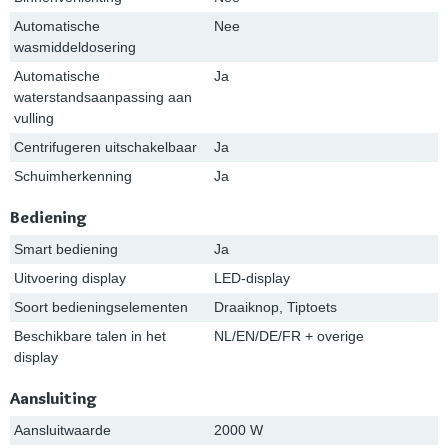
Automatische
Nee
wasmiddeldosering
Automatische
Ja
waterstandsaanpassing aan
vulling
Centrifugeren uitschakelbaar
Ja
Schuimherkenning
Ja
Bediening
Smart bediening
Ja
Uitvoering display
LED-display
Soort bedieningselementen
Draaiknop, Tiptoets
Beschikbare talen in het
NL/EN/DE/FR + overige
display
Aansluiting
Aansluitwaarde
2000 W