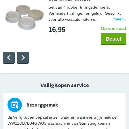
Set van 4 rubber trillingsdempers.
Vermindert trillingen en geluid. Geschikt
meer...
voor alle wasautomaten en
droogautomaten. Eenvoudig te plaatsen
16,95
Op voorraad
onder de voetjes van een huishoudelijk
apparaat.
Bestel
VeiligKopen service
Bezorggemak
Bij VeiligKopen bepaal je zelf waar en wanneer wij je nieuwe
WW11DB7B34GWU3 wasmachine van Samsung komen