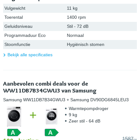
Vulgewicht
11 kg
Toerental
1400 rpm
Geluidsniveau
Stil - 72 dB
Programmaduur Eco
Normaal
Stoomfunctie
Hygiënisch stomen
Bekijk alle specificaties
Aanbevolen combi deals voor de
WW11DB7B34GWU3 van Samsung
Samsung WW11DB7B34GWU3
+ Samsung DV90DG6845LEU3
Warmtepompdroger
+
9 kg
Zeer stil - 64 dB
A
A
1587,-