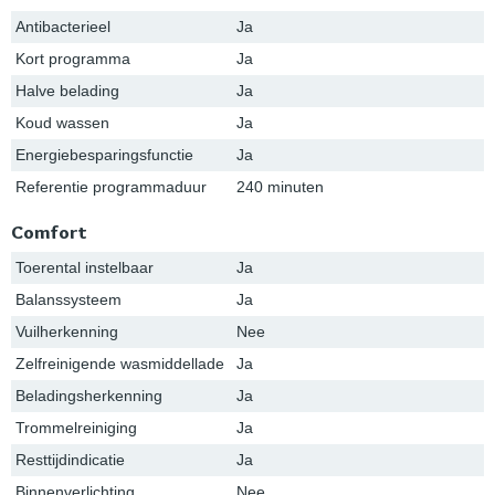
Antibacterieel
Ja
Kort programma
Ja
Halve belading
Ja
Koud wassen
Ja
Energiebesparingsfunctie
Ja
Referentie programmaduur
240 minuten
Comfort
Toerental instelbaar
Ja
Balanssysteem
Ja
Vuilherkenning
Nee
Zelfreinigende wasmiddellade
Ja
Beladingsherkenning
Ja
Trommelreiniging
Ja
Resttijdindicatie
Ja
Binnenverlichting
Nee