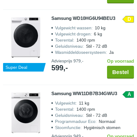
Samsung WD10HG6U94BEU3
D
Vulgewicht wassen
:
10 kg
Vulgewicht drogen
:
6 kg
Toerental
:
1400 rpm
Geluidsniveau
:
Stil - 72 dB
Wasmiddeldoseersysteem
:
Ja
Adviesprijs
979,-
Op voorraad
599,-
Super Deal
Bestel
Samsung WW11DB7B34GWU3
A
Vulgewicht
:
11 kg
Toerental
:
1400 rpm
Geluidsniveau
:
Stil - 72 dB
Programmaduur Eco
:
Normaal
Stoomfunctie
:
Hygiënisch stomen
Adviesprijs
949,-
Op voorraad