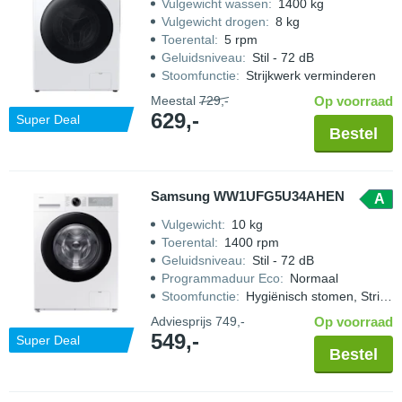
Vulgewicht wassen
:
1400 kg
Vulgewicht drogen
:
8 kg
Toerental
:
5 rpm
Geluidsniveau
:
Stil - 72 dB
Stoomfunctie
:
Strijkwerk verminderen
Meestal
729,-
Op voorraad
629,-
Super Deal
Bestel
Samsung WW1UFG5U34AHEN
A
Vulgewicht
:
10 kg
Toerental
:
1400 rpm
Geluidsniveau
:
Stil - 72 dB
Programmaduur Eco
:
Normaal
Stoomfunctie
:
Hygiënisch stomen, Strijkwerk verminderen
Adviesprijs
749,-
Op voorraad
549,-
Super Deal
Bestel