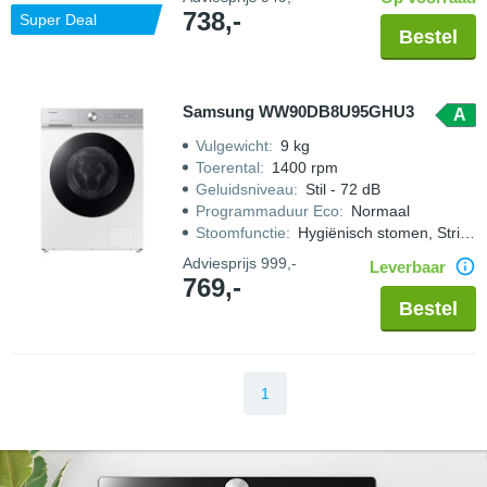
738,-
Super Deal
Bestel
Samsung WW90DB8U95GHU3
A
Vulgewicht
:
9 kg
Toerental
:
1400 rpm
Geluidsniveau
:
Stil - 72 dB
Programmaduur Eco
:
Normaal
Stoomfunctie
:
Hygiënisch stomen, Strijkwerk verminderen
Adviesprijs
999,-
Leverbaar
769,-
Bestel
1