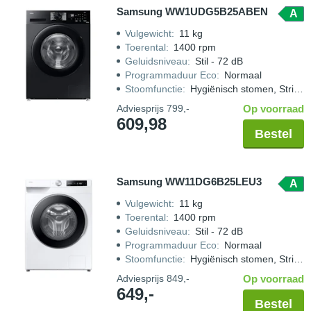
Samsung WW1UDG5B25ABEN
A
Vulgewicht
:
11 kg
Toerental
:
1400 rpm
Geluidsniveau
:
Stil - 72 dB
Programmaduur Eco
:
Normaal
Stoomfunctie
:
Hygiënisch stomen, Strijkwerk verminderen
Adviesprijs
799,-
Op voorraad
609,98
Bestel
Samsung WW11DG6B25LEU3
A
Vulgewicht
:
11 kg
Toerental
:
1400 rpm
Geluidsniveau
:
Stil - 72 dB
Programmaduur Eco
:
Normaal
Stoomfunctie
:
Hygiënisch stomen, Strijkwerk verminderen
Adviesprijs
849,-
Op voorraad
649,-
Bestel