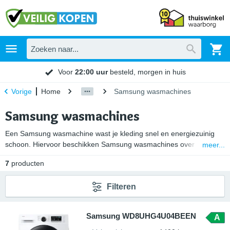
Voor
22:00 uur
besteld, morgen in huis
Home
Samsung wasmachines
Vorige
Samsung wasmachines
Een Samsung wasmachine wast je kleding snel en energiezuinig
schoon. Hiervoor beschikken Samsung wasmachines over
meer...
EcoBubble technologie. Deze innovatieve techniek verspreidt met
7
producten
EcoBubble schuim over je wasgoed. Hierdoor was je jouw kleding
ook op lage temperaturen schoon. Wil je een Samsung
Filteren
wasmachine kopen? Kijk dan eerst welke
wasmachine-technologie
het beste aansluit bij jouw wasgedrag. Daarnaast hebben we
dagelijks mooie aanbiedingen met extra kassakorting op onze
Samsung WD8UHG4U04BEEN
A
laagste internetprijzen van
wasmachines
.