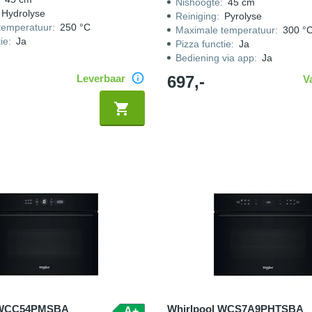
Nishoogte
:
45 cm
Hydrolyse
Reiniging
:
Pyrolyse
temperatuur
:
250 °C
Maximale temperatuur
:
300 °
ie
:
Ja
Pizza functie
:
Ja
Bediening via app
:
Ja
Leverbaar
697,-
V
l WCC54PMSBA
Whirlpool WCS7A9PHTSBA
A+