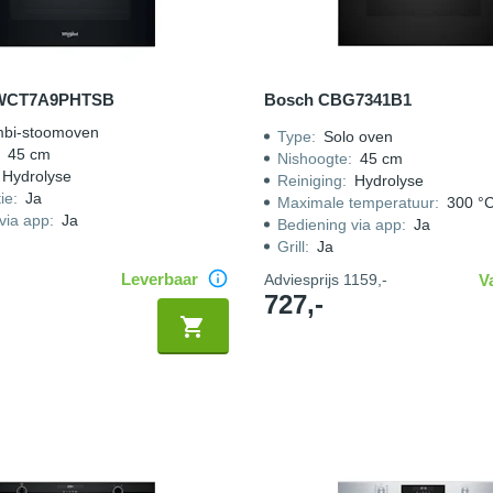
 WCT7A9PHTSB
Bosch CBG7341B1
bi-stoomoven
Type
:
Solo oven
:
45 cm
Nishoogte
:
45 cm
Hydrolyse
Reiniging
:
Hydrolyse
ie
:
Ja
Maximale temperatuur
:
300 °
via app
:
Ja
Bediening via app
:
Ja
Grill
:
Ja
Leverbaar
Adviesprijs
1159,-
V
727,-