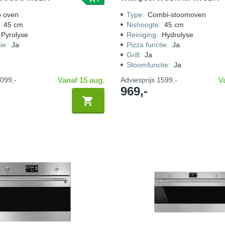
o oven
Type
:
Combi-stoomoven
:
45 cm
Nishoogte
:
45 cm
Pyrolyse
Reiniging
:
Hydrolyse
ie
:
Ja
Pizza functie
:
Ja
Grill
:
Ja
Stoomfunctie
:
Ja
099,-
Vanaf 15 aug.
Adviesprijs
1599,-
V
969,-