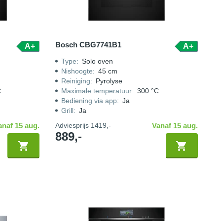
Bosch CBG7741B1
A+
A+
Type
:
Solo oven
Nishoogte
:
45 cm
Reiniging
:
Pyrolyse
C
Maximale temperatuur
:
300 °C
Bediening via app
:
Ja
Grill
:
Ja
anaf 15 aug.
Adviesprijs
1419,-
Vanaf 15 aug.
889,-