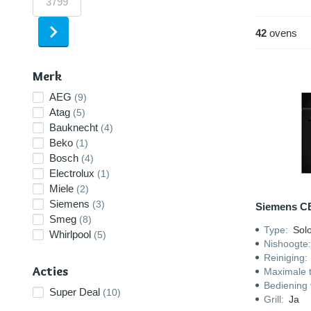
compacte co
42
ovens
Bekijk ook:
Merk
AEG
(9)
Atag
(5)
Bauknecht
(4)
Beko
(1)
Bosch
(4)
Electrolux
(1)
Miele
(2)
Siemens
(3)
Siemens C
Smeg
(8)
Type
:
Sol
Whirlpool
(5)
Nishoogte
Reiniging
:
Acties
Maximale 
Bediening 
Super Deal
(10)
Grill
:
Ja