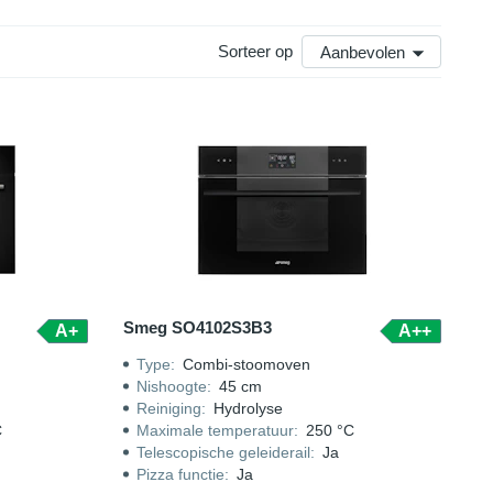
Sorteer op
Aanbevolen
Siemens ovens 45 cm
|
Smeg ovens 45 cm
Smeg SO4102S3B3
A+
A++
Type
:
Combi-stoomoven
Nishoogte
:
45 cm
Reiniging
:
Hydrolyse
C
Maximale temperatuur
:
250 °C
Telescopische geleiderail
:
Ja
Pizza functie
:
Ja