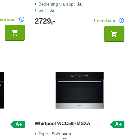
Bediening via app
:
Ja
Grill
:
Ja
verbaar
2729,-
Leverbaar
Whirlpool WCC58HMSXA
A+
A+
Type
:
Solo oven