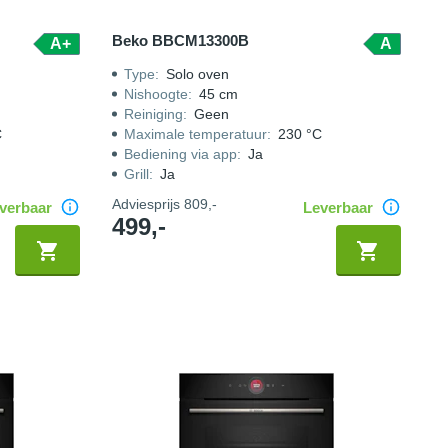
Beko BBCM13300B
A+
A
Type
:
Solo oven
Nishoogte
:
45 cm
Reiniging
:
Geen
C
Maximale temperatuur
:
230 °C
Bediening via app
:
Ja
Grill
:
Ja
Adviesprijs
809,-
verbaar
Leverbaar
499,-