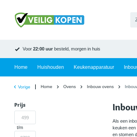
Voor
22:00 uur
besteld, morgen in huis
Home
Huishouden
Keukenapparatuur
Inbou
Home
Ovens
Inbouw ovens
Inbou
Vorige
Prijs
Inbou
Als een inb
t/m
keuken een o
en stomen d