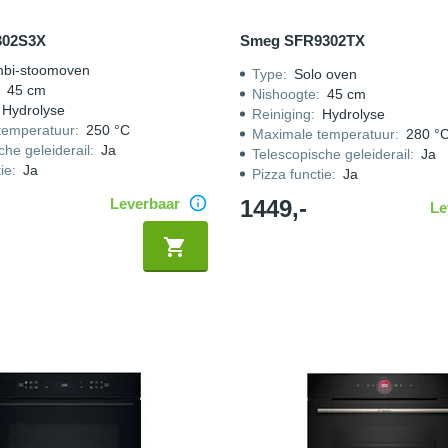
302S3X
Smeg SFR9302TX
bi-stoomoven
Type
:
Solo oven
:
45 cm
Nishoogte
:
45 cm
Hydrolyse
Reiniging
:
Hydrolyse
temperatuur
:
250 °C
Maximale temperatuur
:
280 °
che geleiderail
:
Ja
Telescopische geleiderail
:
Ja
ie
:
Ja
Pizza functie
:
Ja
Leverbaar
1449,-
Le