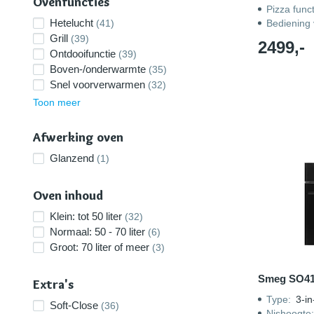
Ovenfuncties
Pizza funct
Hetelucht
(41)
Bediening 
Grill
(39)
2499,-
Ontdooifunctie
(39)
Boven-/onderwarmte
(35)
Snel voorverwarmen
(32)
Toon meer
Afwerking oven
Glanzend
(1)
Oven inhoud
Klein: tot 50 liter
(32)
Normaal: 50 - 70 liter
(6)
Groot: 70 liter of meer
(3)
Smeg SO4
Extra's
Type
:
3-in
Soft-Close
(36)
Nishoogte