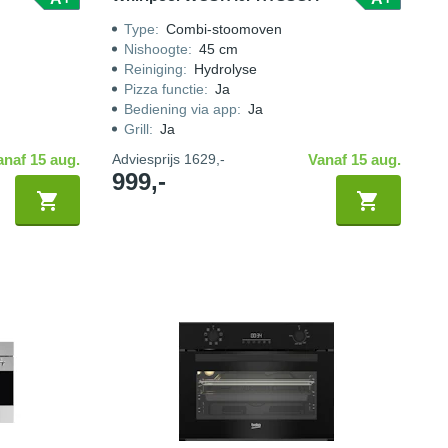
Type
:
Combi-stoomoven
Nishoogte
:
45 cm
Reiniging
:
Hydrolyse
Pizza functie
:
Ja
Bediening via app
:
Ja
Grill
:
Ja
anaf 15 aug.
Adviesprijs
1629,-
Vanaf 15 aug.
999,-