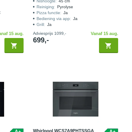
Nishoogte
:
45 cm
Reiniging
:
Pyrolyse
C
Pizza functie
:
Ja
Bediening via app
:
Ja
Grill
:
Ja
anaf 15 aug.
Adviesprijs
1099,-
Vanaf 15 aug.
699,-
Whirlpool WCS7A9PHTSSGA
A+
A+