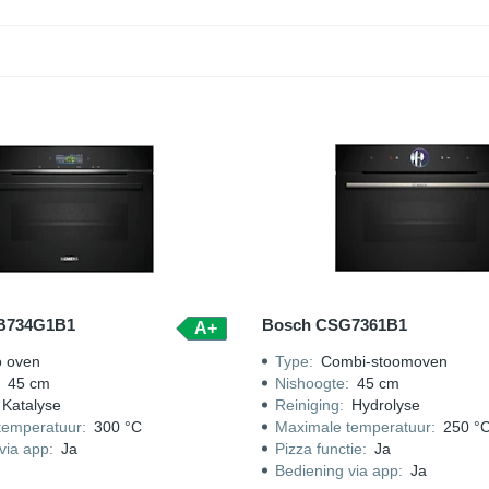
mbi-oven, stoomoven en combi-stoomoven een perfecte oplossing.
AEG ovens 45 cm
|
Bauknecht ovens 45 cm
|
Bosch ovens 45 cm
|
B734G1B1
Bosch CSG7361B1
A+
o oven
Type
:
Combi-stoomoven
:
45 cm
Nishoogte
:
45 cm
Katalyse
Reiniging
:
Hydrolyse
temperatuur
:
300 °C
Maximale temperatuur
:
250 °
via app
:
Ja
Pizza functie
:
Ja
Bediening via app
:
Ja