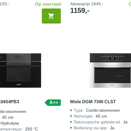
159,-
Op voorraad
Adviesprijs
1849,-
1159,-
104S4PB3
Miele DGM 7340 CLST
A++
Type
:
Combi-stoomoven
bi-stoomoven
Nishoogte
:
45 cm
:
45 cm
Telescopische geleiderail
:
Ja
Hydrolyse
Bediening via app
:
Ja
temperatuur
:
250 °C