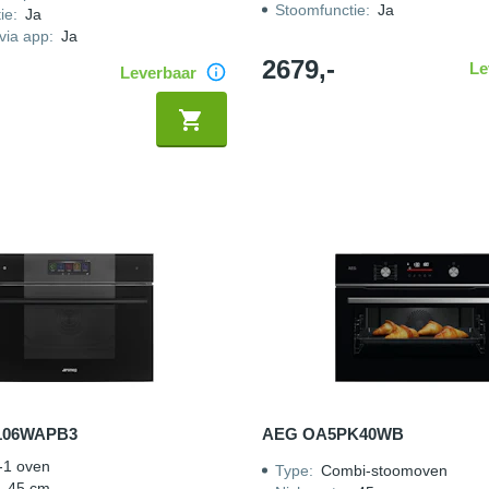
Stoomfunctie
:
Ja
ie
:
Ja
via app
:
Ja
2679,-
Le
Leverbaar
106WAPB3
AEG OA5PK40WB
-1 oven
Type
:
Combi-stoomoven
:
45 cm