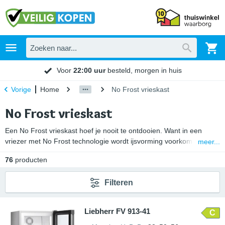
Voor
22:00 uur
besteld, morgen in huis
Home
No Frost vrieskast
Vorige
No Frost vrieskast
Een No Frost vrieskast hoef je nooit te ontdooien. Want in een
vriezer met No Frost technologie wordt ijsvorming voorkomen. Dit
meer...
komt door een doorlopende luchtcirculatie waarbij vocht wordt
76
producten
onttrokken. Hierdoor vind er geen condensvorming in de vrieskast
plaats en ontstaat er geen ijslaag. Ook heb je in een vrieskast met
Filteren
NoFrost geen last van rijpvorming. Zo blijven je ingevroren
etenswaren nog langer houdbaar.
Liebherr FV 913-41
C