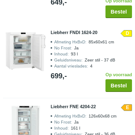
649,-
Op voorraad
Bestel
Liebherr FNDI 1624-20
D
Afmeting HxBxD
:
85x60x61 cm
No Frost
:
Ja
Inhoud
:
93 l
Geluidsniveau
:
Zeer stil - 37 dB
Aantal vrieslades
:
4
699,-
Op voorraad
Bestel
Liebherr FNE 4204-22
E
Afmeting HxBxD
:
126x60x68 cm
No Frost
:
Ja
Inhoud
:
161 l
Geluidsniveau
:
Zeer stil - 36 dB