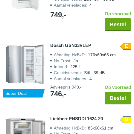
Aantal vrieslades
:
4
749,-
Op voorraad
Bestel
Bosch GSN33VLEP
E
Afmeting HxBxD
:
176x60x65 cm
No Frost
:
Ja
Inhoud
:
225 l
Geluidsniveau
:
Stil - 39 dB
Aantal vrieslades
:
4
Adviesprijs
949,-
Op voorraad
746,-
Super Deal
Bestel
Liebherr FNSDDI 1624-20
D
Afmeting HxBxD
:
85x60x61 cm