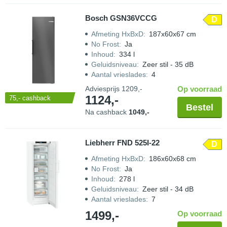
Bosch GSN36VCCG
D
Afmeting HxBxD
:
187x60x67 cm
No Frost
:
Ja
Inhoud
:
334 l
Geluidsniveau
:
Zeer stil - 35 dB
Aantal vrieslades
:
4
Adviesprijs
1209,-
Op voorraad
1124,-
75,-
cashback
Bestel
Na cashback
1049,-
Liebherr FND 525I-22
D
Afmeting HxBxD
:
186x60x68 cm
No Frost
:
Ja
Inhoud
:
278 l
Geluidsniveau
:
Zeer stil - 34 dB
Aantal vrieslades
:
7
1499,-
Op voorraad