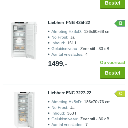
Bestel
Liebherr FNB 425I-22
B
Afmeting HxBxD
:
126x60x68 cm
No Frost
:
Ja
Inhoud
:
161 l
Geluidsniveau
:
Zeer stil - 33 dB
Aantal vrieslades
:
4
1499,-
Op voorraad
Bestel
Liebherr FNC 7227-22
C
Afmeting HxBxD
:
186x70x76 cm
No Frost
:
Ja
Inhoud
:
363 l
Geluidsniveau
:
Zeer stil - 36 dB
Aantal vrieslades
:
7