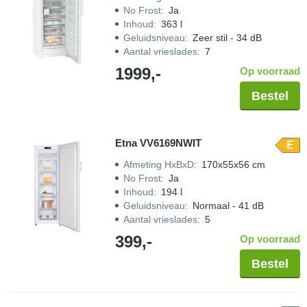
No Frost
:
Ja
Inhoud
:
363 l
Geluidsniveau
:
Zeer stil - 34 dB
Aantal vrieslades
:
7
1999,-
Op voorraad
Bestel
Etna VV6169NWIT
E
Afmeting HxBxD
:
170x55x56 cm
No Frost
:
Ja
Inhoud
:
194 l
Geluidsniveau
:
Normaal - 41 dB
Aantal vrieslades
:
5
399,-
Op voorraad
Bestel