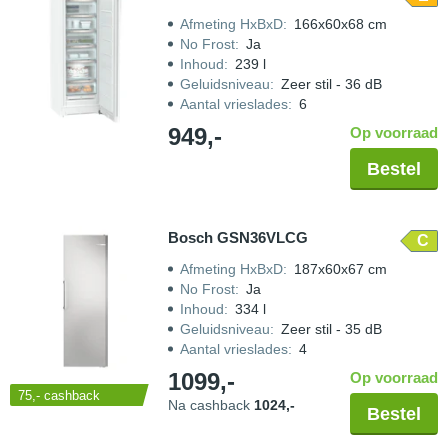
Afmeting HxBxD
:
166x60x68 cm
No Frost
:
Ja
Inhoud
:
239 l
Geluidsniveau
:
Zeer stil - 36 dB
Aantal vrieslades
:
6
949,-
Op voorraad
Bestel
Bosch GSN36VLCG
C
Afmeting HxBxD
:
187x60x67 cm
No Frost
:
Ja
Inhoud
:
334 l
Geluidsniveau
:
Zeer stil - 35 dB
Aantal vrieslades
:
4
1099,-
Op voorraad
75,-
cashback
Na cashback
1024,-
Bestel