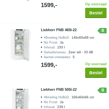
1599,-
Op voorraad
Bestel
Liebherr FNB 465I-22
B
Afmeting HxBxD
:
146x60x68 cm
No Frost
:
Ja
Inhoud
:
193 l
Geluidsniveau
:
Zeer stil - 33 dB
Aantal vrieslades
:
5
1599,-
Op voorraad
Bestel
Liebherr FNB 505I-22
B
Afmeting HxBxD
:
166x60x66 cm
No Frost
:
Ja
Inhoud
:
239 l