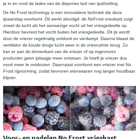
je in en rond de lades van de diepvries last van ijsafzetting.
De No Frost technology is een innovatieve techniek die deze
ijsaanslag voorkomt. Dit werkt alsvolgd: de NoFrost vrieskast zuigt
zowel de lucht als het aanwezige vocht uit het vriesgedeelte op.
Hierdoor bevriest het vocht buiten het vriesgedeelte. Dit ijs wordt
door de vriezer regelmatig ontdooit en verdampt. Daarna blaast de
ventilator de koude droge lucht weer in de vriesruimte terug. Zo
kan er aan de binnenkant van de vriezer of op ingevroren
producten geen ijslaagje meer ontstaan. Je hoeft je vriezer dus
nooit meer te ontdooien. Daarnaast voorkomt een vriezer met No
Frost rijpvorming, zodat bevroren etenswaren nog langer houdbaar
blijven.
Voor- en nadelen No Frost vrieskast