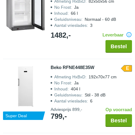
Afmeting HxBxD
:
82x50x56 cm
No Frost
:
Ja
Inhoud
:
66 l
Geluidsniveau
:
Normaal - 60 dB
Aantal vrieslades
:
3
1482,-
Leverbaar
Bestel
Beko RFNE448E35W
E
Afmeting HxBxD
:
192x70x77 cm
No Frost
:
Ja
Inhoud
:
404 l
Geluidsniveau
:
Stil - 38 dB
Aantal vrieslades
:
6
Adviesprijs
899,-
Op voorraad
799,-
Super Deal
Bestel