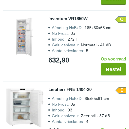
Inventum VR1850W
C
Afmeting HxBxD
:
185x60x65 cm
No Frost
:
Ja
Inhoud
:
272 l
Geluidsniveau
:
Normaal - 41 dB
Aantal vrieslades
:
5
632,90
Op voorraad
Bestel
Liebherr FNE 1404-20
E
Afmeting HxBxD
:
85x55x61 cm
No Frost
:
Ja
Inhoud
:
93 l
Geluidsniveau
:
Zeer stil - 37 dB
Aantal vrieslades
:
4