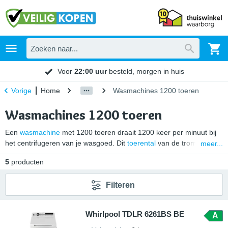
Voor
22:00 uur
besteld, morgen in huis
Home
Wasmachines 1200 toeren
Vorige
Wasmachines 1200 toeren
Een
wasmachine
met 1200 toeren draait 1200 keer per minuut bij
het centrifugeren van je wasgoed. Dit
toerental
van de trommel
meer...
wordt ook wel aangeduid met
’tpm’
, oftewel
’toeren per minuut’
. Bij
5
producten
1200 toeren wasmachines blijft je was na afloop van het
wasprogramma nog vrij nat. Dit komt omdat het
Filteren
restvochtpercentage gemiddeld 52% is. Hoewel je wasgoed na het
wassen bij dit toerental natter is, zal je kleding in een 1200 toeren
wasmachine wel minder snel slijten.
Whirlpool TDLR 6261BS BE
A