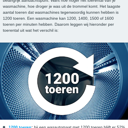
belangrijk aandachtspunt. Want hoe hoger het toerental van je
wasmachine, hoe droger je was uit de trommel komt. Het laagste
aantal toeren dat wasmachines tegenwoordig kunnen hebben is
1200 toeren. Een wasmachine kan 1200, 1400, 1500 of 1600
toeren per minuten hebben. Daarom leggen wij hieronder per
toerental uit wat het verschil is:
1200 toeren
:
bij een wasautomaat met 1200 toeren blijft er 52%