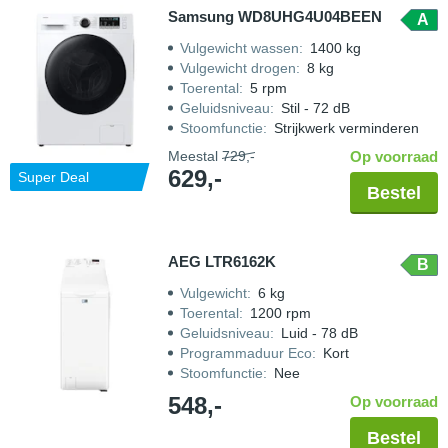
Samsung WD8UHG4U04BEEN
A
Vulgewicht wassen
:
1400 kg
Vulgewicht drogen
:
8 kg
Toerental
:
5 rpm
Geluidsniveau
:
Stil - 72 dB
Stoomfunctie
:
Strijkwerk verminderen
Meestal
729,-
Op voorraad
629,-
Super Deal
Bestel
AEG LTR6162K
B
Vulgewicht
:
6 kg
Toerental
:
1200 rpm
Geluidsniveau
:
Luid - 78 dB
Programmaduur Eco
:
Kort
Stoomfunctie
:
Nee
548,-
Op voorraad
Bestel