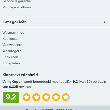
Service & garantie
Montage & inbouw
Categorieën
Wasmachines
Koelkasten
Vaatwassers
Wasdrogers
Fornuizen
Kookplaten
Klanttevredenheid
VeiligKopen
wordt beoordeeld met het cijfer
9,2
(van 10) op basis
van
6.325
reviews!
9,2