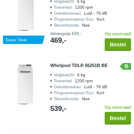
Vulgewicht
:
6 kg
Toerental
:
1200 rpm
Geluidsniveau
:
Luid - 79 dB
Programmaduur Eco
:
Kort
Stoomfunctie
:
Nee
Adviesprijs
629,-
Op voorraad
469,-
Super Deal
Bestel
Whirlpool TDLR 65251B BE
B
Vulgewicht
:
6 kg
Toerental
:
1200 rpm
Geluidsniveau
:
Luid - 78 dB
Programmaduur Eco
:
Kort
Stoomfunctie
:
Nee
539,-
Op voorraad
Bestel