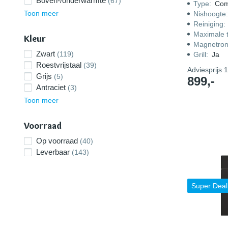
Boven-/onderwarmte
(67)
Type
:
Com
Toon meer
Nishoogte
Reiniging
:
Maximale 
Kleur
Magnetro
Zwart
(119)
Grill
:
Ja
Roestvrijstaal
(39)
Adviesprijs
1
Grijs
(5)
899,-
Antraciet
(3)
Toon meer
Voorraad
Op voorraad
(40)
Leverbaar
(143)
Super Deal