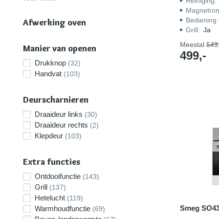
Reiniging
:
Magnetro
Bediening 
Afwerking oven
Grill
:
Ja
Meestal
549,
Manier van openen
499,-
Drukknop
(32)
Handvat
(103)
Deurscharnieren
Draaideur links
(30)
Draaideur rechts
(2)
Klepdeur
(103)
Extra functies
Ontdooifunctie
(143)
Grill
(137)
Hetelucht
(119)
Smeg SO4
Warmhoudfunctie
(69)