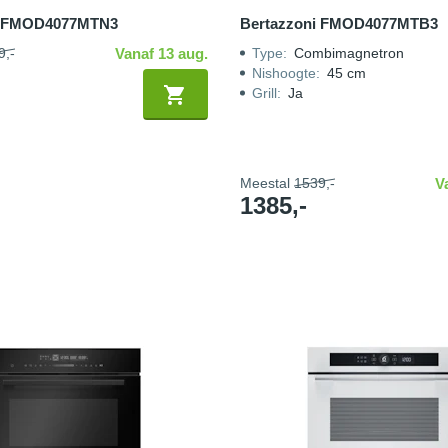
i FMOD4077MTN3
Bertazzoni FMOD4077MTB3
9,-
Vanaf 13 aug.
Type
:
Combimagnetron
Nishoogte
:
45 cm
Grill
:
Ja
Meestal
1539,-
V
1385,-