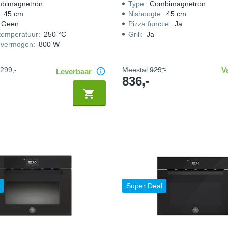
bimagnetron
Type
:
Combimagnetron
:
45 cm
Nishoogte
:
45 cm
Geen
Pizza functie
:
Ja
temperatuur
:
250 °C
Grill
:
Ja
nvermogen
:
800 W
299,-
Meestal
929,-
V
Leverbaar
836,-
Super Deal