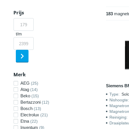
Prijs
183
magnet
t/m
Merk
AEG
(25)
Siemens B
Atag
(14)
Type
:
Sol
Beko
(15)
Nishoogte
Bertazzoni
(12)
Magnetro
Bosch
(13)
Magnetron
Electrolux
(21)
Reiniging
:
Etna
(22)
Draaiplate
Inventum
(9)