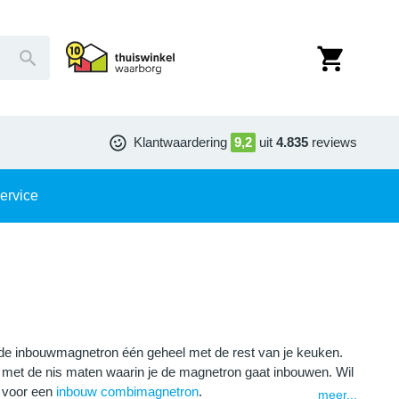
Klantwaardering
9,2
uit
4.835
reviews
ervice
 de inbouwmagnetron één geheel met de rest van je keuken.
 met de nis maten waarin je de magnetron gaat inbouwen. Wil
n voor een
inbouw combimagnetron
.
meer...