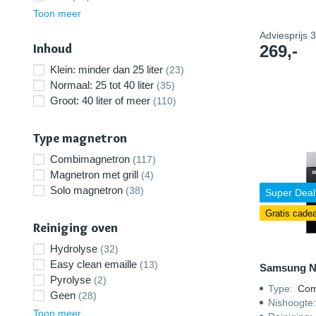
Toon meer
Adviesprijs
3
Inhoud
269,-
Klein: minder dan 25 liter
(23)
Normaal: 25 tot 40 liter
(35)
Groot: 40 liter of meer
(110)
Type magnetron
Combimagnetron
(117)
Magnetron met grill
(4)
Solo magnetron
(38)
Super Deal
Gratis cade
Reiniging oven
Hydrolyse
(32)
Easy clean emaille
(13)
Samsung 
Pyrolyse
(2)
Type
:
Com
Geen
(28)
Nishoogte
Toon meer