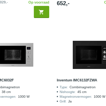
652,-
029,-
Op voorraad
IMC6032F
Inventum IMC6132FZWA
bimagnetron
Type
:
Combimagnetron
:
38 cm
Nishoogte
:
45 cm
nvermogen
:
1000 W
Magnetronvermogen
:
1000 W
Grill
:
Ja