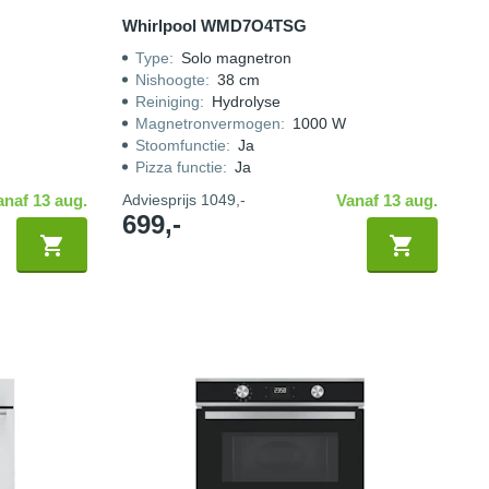
Whirlpool WMD7O4TSG
Type
:
Solo magnetron
Nishoogte
:
38 cm
Reiniging
:
Hydrolyse
Magnetronvermogen
:
1000 W
Stoomfunctie
:
Ja
Pizza functie
:
Ja
anaf 13 aug.
Adviesprijs
1049,-
Vanaf 13 aug.
699,-