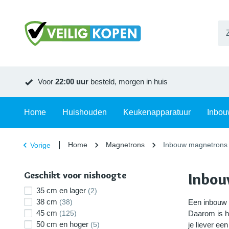
Voor
22:00 uur
besteld, morgen in huis
Home
Huishouden
Keukenapparatuur
Inbou
Home
Magnetrons
Inbouw magnetrons
Vorige
Geschikt voor nishoogte
Inbou
35 cm en lager
(2)
38 cm
(38)
Een inbouw 
45 cm
(125)
Daarom is h
50 cm en hoger
(5)
je liever e