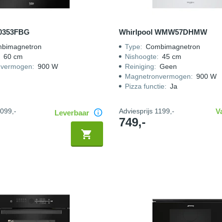
0353FBG
Whirlpool WMW57DHMW
bimagnetron
Type
:
Combimagnetron
:
60 cm
Nishoogte
:
45 cm
nvermogen
:
900 W
Reiniging
:
Geen
Magnetronvermogen
:
900 W
Pizza functie
:
Ja
099,-
Adviesprijs
1199,-
V
Leverbaar
749,-