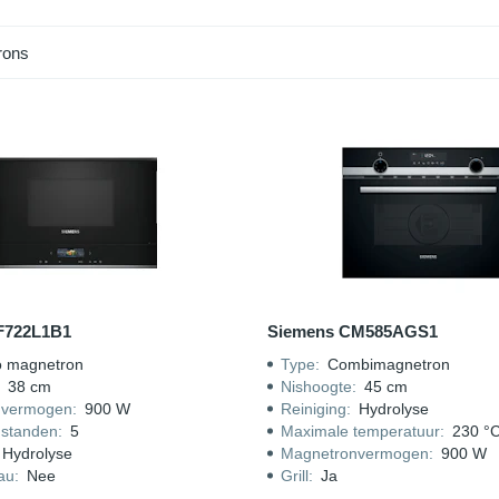
rons
F722L1B1
Siemens CM585AGS1
o magnetron
Type
:
Combimagnetron
:
38 cm
Nishoogte
:
45 cm
nvermogen
:
900 W
Reiniging
:
Hydrolyse
standen
:
5
Maximale temperatuur
:
230 °
Hydrolyse
Magnetronvermogen
:
900 W
au
:
Nee
Grill
:
Ja