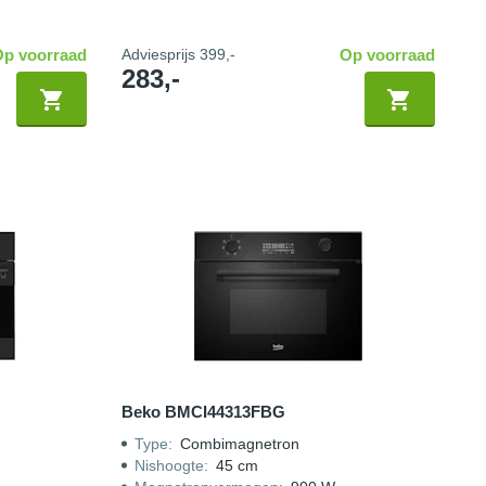
Op voorraad
Adviesprijs
399,-
Op voorraad
283,-
Beko BMCI44313FBG
Type
:
Combimagnetron
Nishoogte
:
45 cm