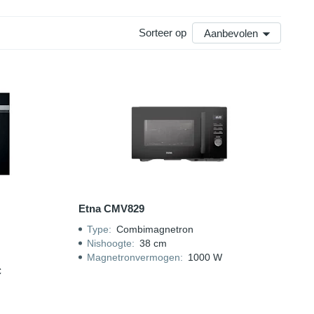
Sorteer op
Aanbevolen
Etna CMV829
Type
:
Combimagnetron
Nishoogte
:
38 cm
Magnetronvermogen
:
1000 W
C